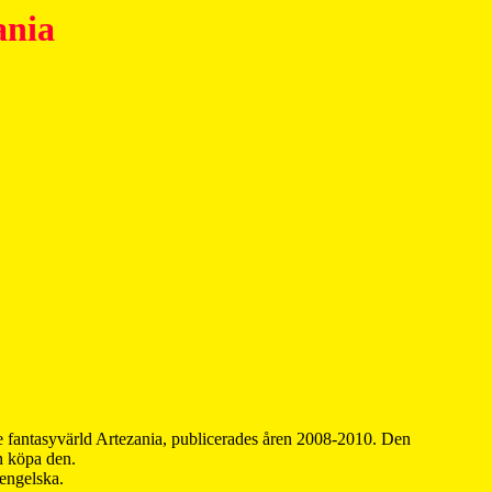
ania
 fantasyvärld Artezania, publicerades åren 2008-2010. Den
an köpa den.
 engelska.