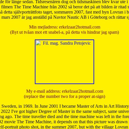
de för länge sedan. Tidsresenären dog och tidsmaskinen blev kvar ute i s
från filmen The Time Machine från 2002 så beror det på att bilden är ritad
å detta självporträttfoto taget, sommaren 2007, fast med byn Lovran i
mars 2007 är jag anställd på Navtor Nautic AB i Göteborg och rättar s
Min mejladress: erkelzaar2hotmail.com
(Byt ut tvåan mot ett snabel-a, på detta vis hindrar jag spam)
My e-mail address: erkelzaar2hotmail.com
(replace the number two for a proper at-sign)
 Sweden, in 1969. In June 2001 I became Master of Arts in Art Histor
 2022 I've got higher Degree of Master in the same subject, same univer
 ago. The time traveller died and the time machine was left in the forest'
02 movie The Time Machine, it depends on that this picture was drawn
self-portrait photo shot, in the summer 2007, but with the village Lovra