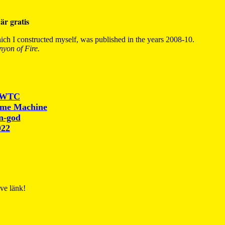
är gratis
ch I constructed myself, was published in the years 2008-10.
yon of Fire.
r WTC
ime Machine
un-god
022
ive länk!