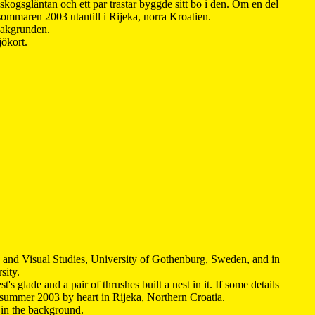
kogsgläntan och ett par trastar byggde sitt bo i den. Om en del
 sommaren 2003 utantill i Rijeka, norra Kroatien.
 bakgrunden.
jökort.
y and Visual Studies, University of Gothenburg, Sweden, and in
sity.
s glade and a pair of thrushes built a nest in it. If some details
 summer 2003 by heart in Rijeka, Northern Croatia
.
n in the background.