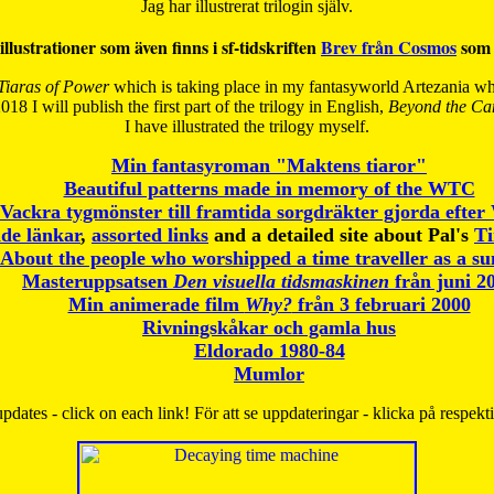
Jag har illustrerat trilogin själv.
illustrationer som även finns i sf-tidskriften
Brev från Cosmos
som 
Tiaras of Power
which is taking place in my fantasyworld Artezania whi
018 I will publish the first part of the trilogy in English,
Beyond the Can
I have
illustrated the trilogy myself.
Min fantasyroman "Maktens tiaror"
Beautiful patterns made in memory of the WTC
Vackra tygmönster till framtida sorgdräkter gjorda efte
de länkar
,
assorted links
and a detailed site about Pal's
T
About the people who worshipped a time traveller as a s
Masteruppsatsen
Den visuella tidsmaskinen
från juni 2
Min animerade film
Why?
från 3 februari 2000
Rivningskåkar och gamla hus
Eldorado 1980-84
Mumlor
pdates - click on each link! För att se uppdateringar - klicka på respekt