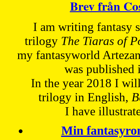
Brev från C
I am writing fantasy
trilogy
The Tiaras of 
my fantasyworld Artezan
was published 
In the year 2018 I will
trilogy in English,
Be
I have
illustrat
Min fantasyro