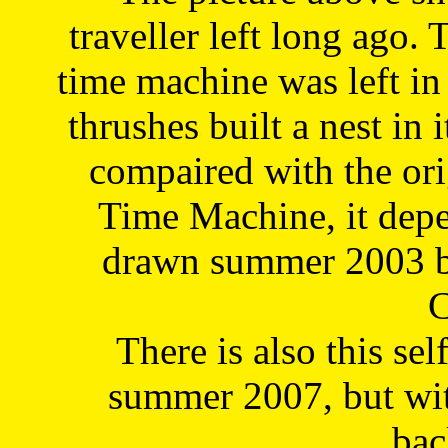
traveller left long ago. 
time machine was left in 
thrushes built a nest in 
compaired with the or
Time Machine, it depe
drawn summer 2003 by
C
There is also this sel
summer 2007, but wit
bac