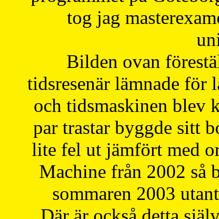
tog jag masterexa
uni
Bilden ovan förestä
tidsresenär lämnade för 
och tidsmaskinen blev k
par trastar byggde sitt b
lite fel ut jämfört med 
Machine från 2002 så be
sommaren 2003 utantil
Där är också detta själ