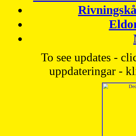
Rivningskå
Eldo
To see updates - cli
uppdateringar - kl