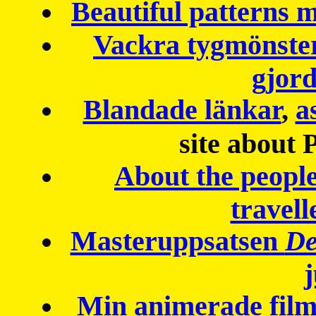
Beautiful patterns
Vackra tygmönster
gjor
Blandade länkar
,
a
site about 
About the peopl
travell
Masteruppsatsen
De
Min animerade fil