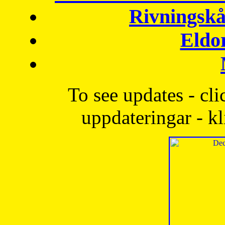
Rivningskå
Eldo
To see updates - cli
uppdateringar - kl