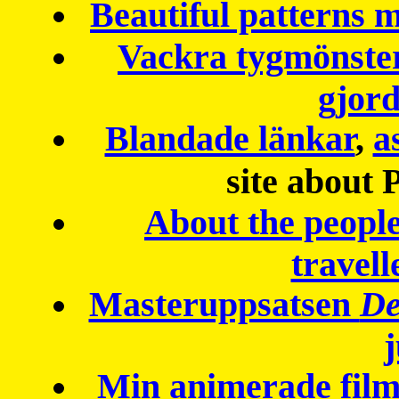
Beautiful patterns
Vackra tygmönster
gjor
Blandade länkar
,
a
site about 
About the peopl
travell
Masteruppsatsen
De
Min animerade fil