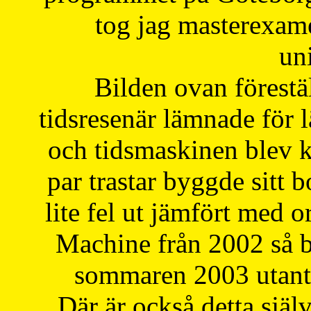
tog jag masterexa
uni
Bilden ovan förestä
tidsresenär lämnade för 
och tidsmaskinen blev k
par trastar byggde sitt b
lite fel ut jämfört med 
Machine från 2002 så be
sommaren 2003 utantil
Där är också detta själ