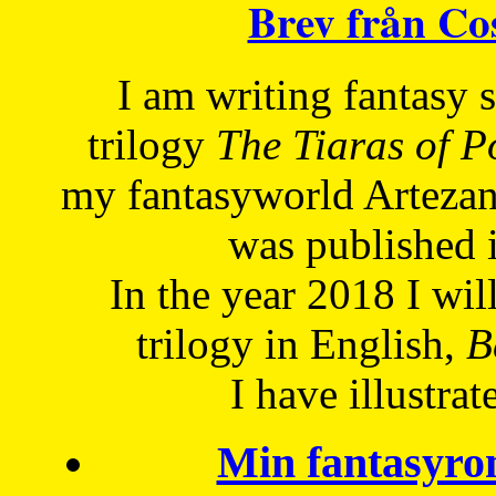
Brev från C
I am writing fantasy
trilogy
The Tiaras of 
my fantasyworld Artezan
was published 
In the year 2018 I will
trilogy in English,
Be
I have
illustrat
Min fantasyro