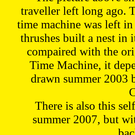
traveller left long ago. 
time machine was left in 
thrushes built a nest in 
compaired with the or
Time Machine, it depe
drawn summer 2003 by
C
There is also this sel
summer 2007, but wit
bac