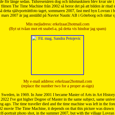
de för länge sedan. Tidsresenären dog och tidsmaskinen blev kvar ute i s
från filmen The Time Machine från 2002 så beror det på att bilden är ritad
å detta självporträttfoto taget, sommaren 2007, fast med byn Lovran i
mars 2007 är jag anställd på Navtor Nautic AB i Göteborg och rättar s
Min mejladress: erkelzaar2hotmail.com
(Byt ut tvåan mot ett snabel-a, på detta vis hindrar jag spam)
My e-mail address: erkelzaar2hotmail.com
(replace the number two for a proper at-sign)
 Sweden, in 1969. In June 2001 I became Master of Arts in Art Histor
 2022 I've got higher Degree of Master in the same subject, same univer
 ago. The time traveller died and the time machine was left in the forest'
02 movie The Time Machine, it depends on that this picture was drawn
self-portrait photo shot, in the summer 2007, but with the village Lovra