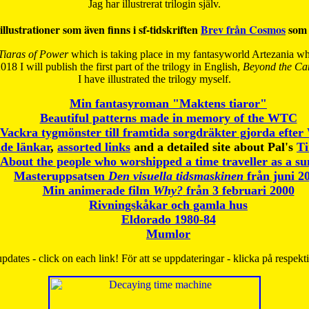
Jag har illustrerat trilogin själv.
illustrationer som även finns i sf-tidskriften
Brev från Cosmos
som 
Tiaras of Power
which is taking place in my fantasyworld Artezania whi
018 I will publish the first part of the trilogy in English,
Beyond the Can
I have
illustrated the trilogy myself.
Min fantasyroman "Maktens tiaror"
Beautiful patterns made in memory of the WTC
Vackra tygmönster till framtida sorgdräkter gjorda efte
de länkar
,
assorted links
and a detailed site about Pal's
T
About the people who worshipped a time traveller as a s
Masteruppsatsen
Den visuella tidsmaskinen
från juni 2
Min animerade film
Why?
från 3 februari 2000
Rivningskåkar och gamla hus
Eldorado 1980-84
Mumlor
pdates - click on each link! För att se uppdateringar - klicka på respekt