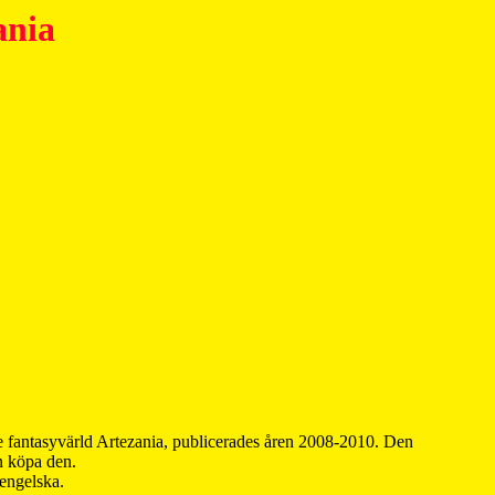
ania
 fantasyvärld Artezania, publicerades åren 2008-2010. Den
an köpa den.
 engelska.