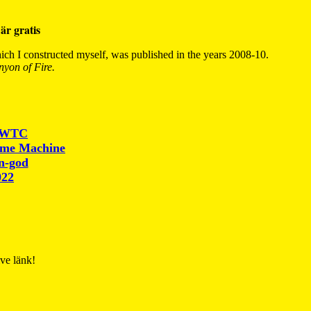
är gratis
ch I constructed myself, was published in the years 2008-10.
yon of Fire.
r WTC
ime Machine
un-god
022
ive länk!