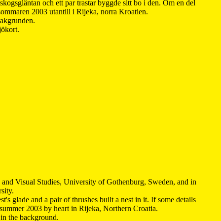
kogsgläntan och ett par trastar byggde sitt bo i den. Om en del
 sommaren 2003 utantill i Rijeka, norra Kroatien.
 bakgrunden.
jökort.
y and Visual Studies, University of Gothenburg, Sweden, and in
sity.
s glade and a pair of thrushes built a nest in it. If some details
 summer 2003 by heart in Rijeka, Northern Croatia
.
n in the background.