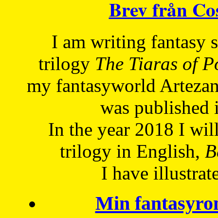
Brev från C
I am writing fantasy
trilogy
The Tiaras of 
my fantasyworld Artezan
was published 
In the year 2018 I will
trilogy in English,
Be
I have
illustrat
Min fantasyro