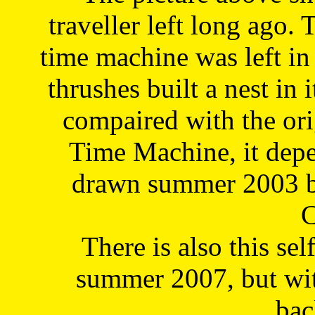
traveller left long ago. 
time machine was left in 
thrushes built a nest in 
compaired with the or
Time Machine, it depe
drawn summer 2003 by
C
There is also this sel
summer 2007, but wit
bac