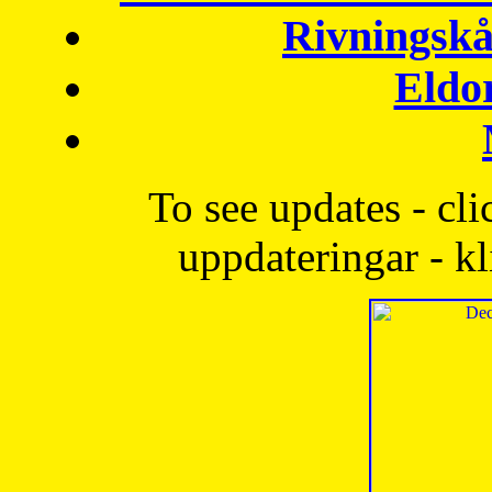
Rivningskå
Eldo
To see updates - cli
uppdateringar - kl