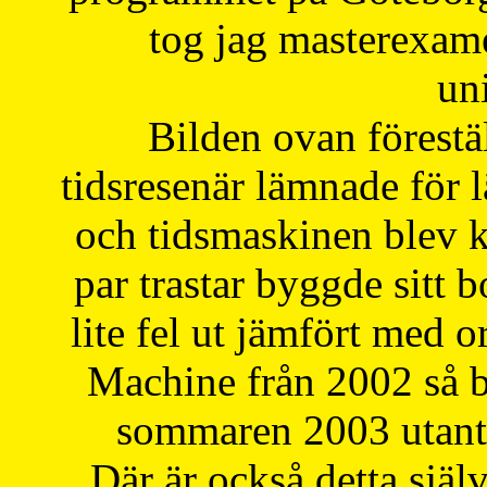
tog jag masterexa
uni
Bilden ovan förestä
tidsresenär lämnade för 
och tidsmaskinen blev k
par trastar byggde sitt b
lite fel ut jämfört med 
Machine från 2002 så be
sommaren 2003 utantil
Där är också detta själ