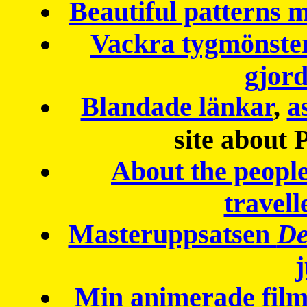
Beautiful patterns
Vackra tygmönster
gjor
Blandade länkar
,
a
site about 
About the peopl
travell
Masteruppsatsen
De
Min animerade fil