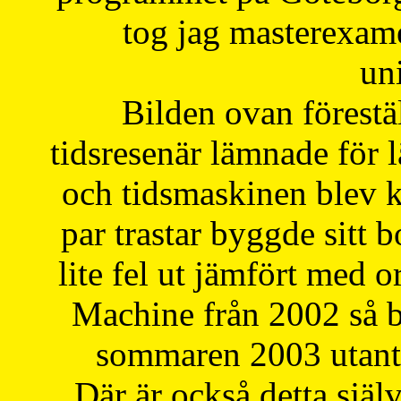
tog jag masterexa
uni
Bilden ovan förestä
tidsresenär lämnade för 
och tidsmaskinen blev k
par trastar byggde sitt b
lite fel ut jämfört med 
Machine från 2002 så be
sommaren 2003 utantil
Där är också detta själ