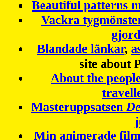
Beautiful patterns
Vackra tygmönster
gjor
Blandade länkar
,
a
site about 
About the peopl
travell
Masteruppsatsen
De
Min animerade fil