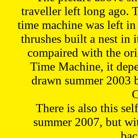
traveller left long ago. 
time machine was left in 
thrushes built a nest in 
compaired with the or
Time Machine, it depe
drawn summer 2003 by
C
There is also this sel
summer 2007, but wit
bac