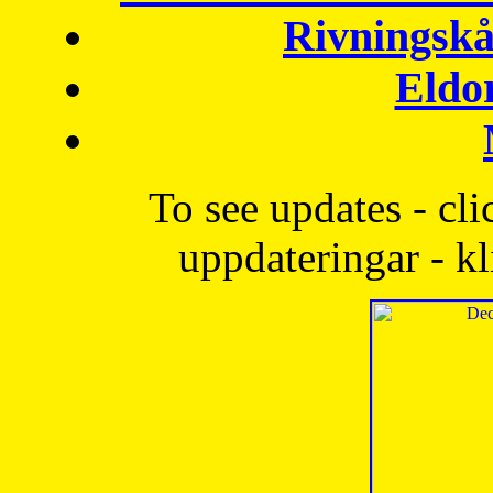
Rivningskå
Eldo
To see updates - cli
uppdateringar - kl