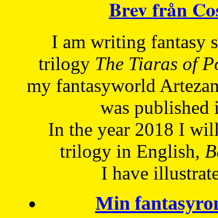
Brev från C
I am writing fantasy
trilogy
The Tiaras of 
my fantasyworld Artezan
was published 
In the year 2018 I will
trilogy in English,
Be
I have
illustrat
Min fantasyro