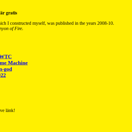
är gratis
ch I constructed myself, was published in the years 2008-10.
yon of Fire.
r WTC
ime Machine
un-god
022
ive länk!