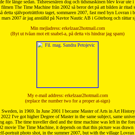
de för länge sedan. Tidsresenären dog och tidsmaskinen blev kvar ute i s
från filmen The Time Machine från 2002 så beror det på att bilden är ritad
å detta självporträttfoto taget, sommaren 2007, fast med byn Lovran i
mars 2007 är jag anställd på Navtor Nautic AB i Göteborg och rättar s
Min mejladress: erkelzaar2hotmail.com
(Byt ut tvåan mot ett snabel-a, på detta vis hindrar jag spam)
My e-mail address: erkelzaar2hotmail.com
(replace the number two for a proper at-sign)
 Sweden, in 1969. In June 2001 I became Master of Arts in Art Histor
 2022 I've got higher Degree of Master in the same subject, same univer
 ago. The time traveller died and the time machine was left in the forest'
02 movie The Time Machine, it depends on that this picture was drawn
self-portrait photo shot, in the summer 2007, but with the village Lovra