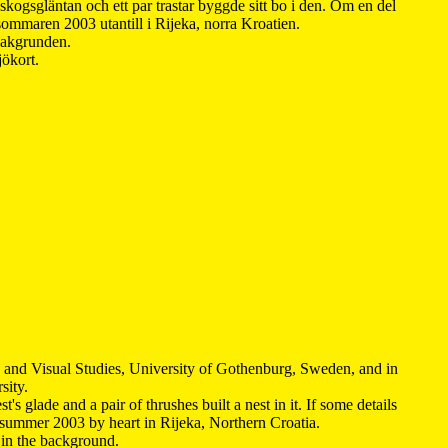
kogsgläntan och ett par trastar byggde sitt bo i den. Om en del
 sommaren 2003 utantill i Rijeka, norra Kroatien.
 bakgrunden.
jökort.
y and Visual Studies, University of Gothenburg, Sweden, and in
sity.
s glade and a pair of thrushes built a nest in it. If some details
 summer 2003 by heart in Rijeka, Northern Croatia
.
n in the background.