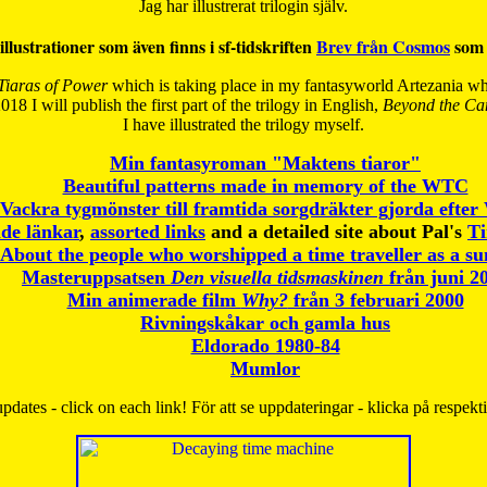
Jag har illustrerat trilogin själv.
illustrationer som även finns i sf-tidskriften
Brev från Cosmos
som 
Tiaras of Power
which is taking place in my fantasyworld Artezania whi
018 I will publish the first part of the trilogy in English,
Beyond the Can
I have
illustrated the trilogy myself.
Min fantasyroman "Maktens tiaror"
Beautiful patterns made in memory of the WTC
Vackra tygmönster till framtida sorgdräkter gjorda efte
de länkar
,
assorted links
and a detailed site about Pal's
T
About the people who worshipped a time traveller as a s
Masteruppsatsen
Den visuella tidsmaskinen
från juni 2
Min animerade film
Why?
från 3 februari 2000
Rivningskåkar och gamla hus
Eldorado 1980-84
Mumlor
pdates - click on each link! För att se uppdateringar - klicka på respekt