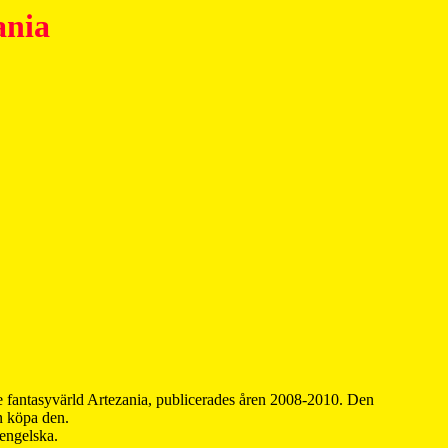
ania
 fantasyvärld Artezania, publicerades åren 2008-2010. Den
an köpa den.
 engelska.