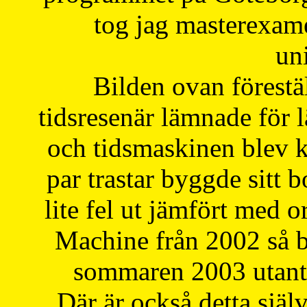
tog jag masterexa
uni
Bilden ovan förestä
tidsresenär lämnade för 
och tidsmaskinen blev k
par trastar byggde sitt b
lite fel ut jämfört med 
Machine från 2002 så be
sommaren 2003 utantil
Där är också detta själ