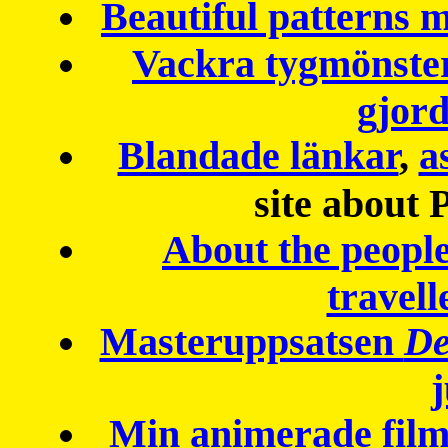
Beautiful patterns
Vackra tygmönster
gjor
Blandade länkar
,
a
site about 
About the peopl
travell
Masteruppsatsen
De
Min animerade fil