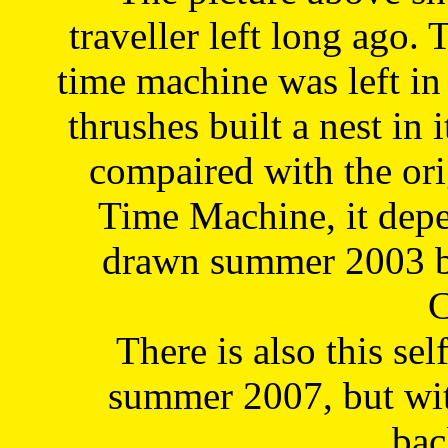
traveller left long ago. 
time machine was left in 
thrushes built a nest in 
compaired with the or
Time Machine, it depe
drawn summer 2003 by
C
There is also this sel
summer 2007, but wit
bac