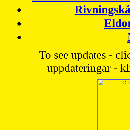
Rivningskå
Eldo
To see updates - cli
uppdateringar - kl