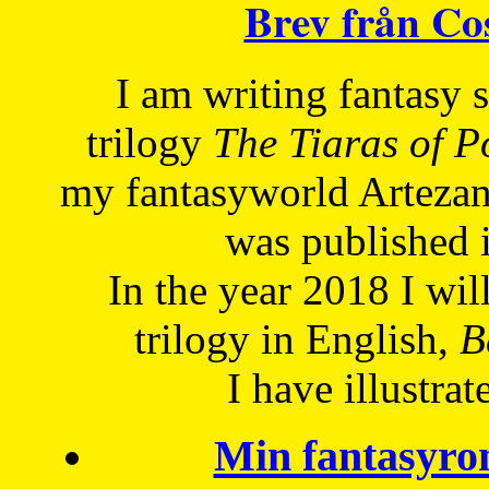
Brev från C
I am writing fantasy
trilogy
The Tiaras of 
my fantasyworld Artezan
was published 
In the year 2018 I will
trilogy in English,
Be
I have
illustrat
Min fantasyro