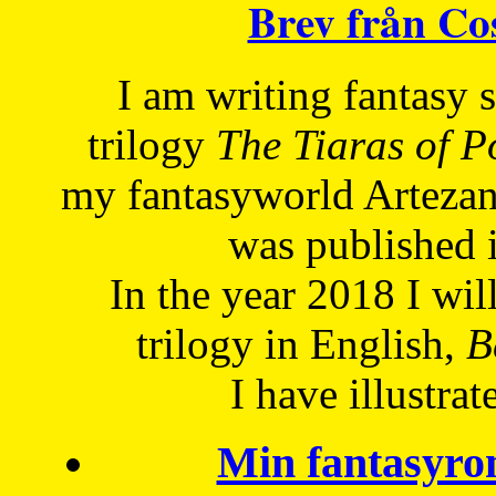
Brev från C
I am writing fantasy
trilogy
The Tiaras of 
my fantasyworld Artezan
was published 
In the year 2018 I will
trilogy in English,
Be
I have
illustrat
Min fantasyro