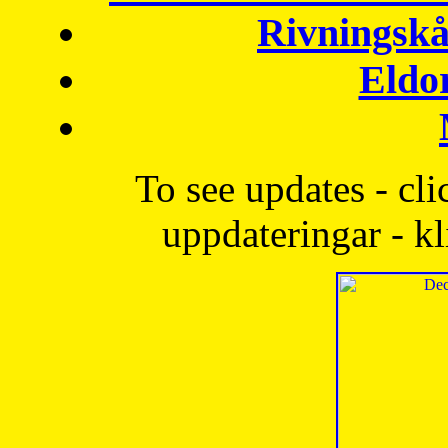
Rivningskå
Eldo
To see updates - cli
uppdateringar - kl