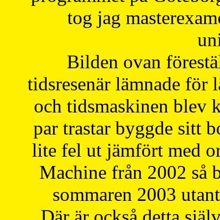
tog jag masterexa
uni
Bilden ovan förestä
tidsresenär lämnade för 
och tidsmaskinen blev k
par trastar byggde sitt b
lite fel ut jämfört med 
Machine från 2002 så be
sommaren 2003 utantil
Där är också detta själ