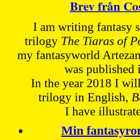
Brev från C
I am writing fantasy
trilogy
The Tiaras of 
my fantasyworld Artezan
was published 
In the year 2018 I will
trilogy in English,
Be
I have
illustrat
Min fantasyro