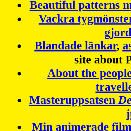
Beautiful patterns
Vackra tygmönster
gjor
Blandade länkar
,
a
site about 
About the peopl
travell
Masteruppsatsen
De
Min animerade fil