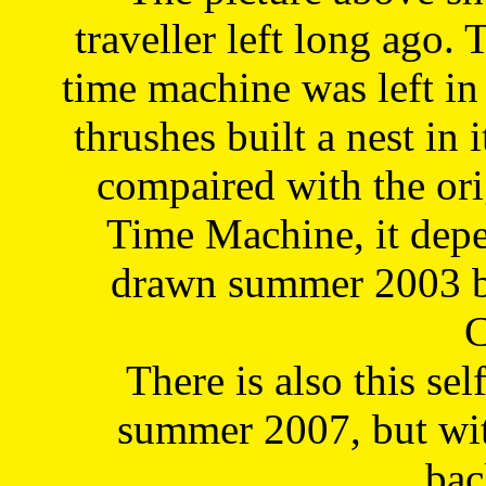
traveller left long ago. 
time machine was left in 
thrushes built a nest in 
compaired with the or
Time Machine, it depe
drawn summer 2003 by
C
There is also this sel
summer 2007, but wit
bac