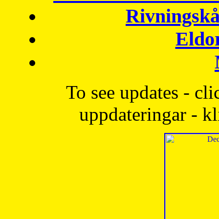
Rivningskå
Eldo
To see updates - cli
uppdateringar - kl