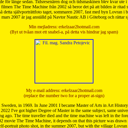
de för länge sedan. Tidsresenären dog och tidsmaskinen blev kvar ute i s
från filmen The Time Machine från 2002 så beror det på att bilden är ritad
å detta självporträttfoto taget, sommaren 2007, fast med byn Lovran i
mars 2007 är jag anställd på Navtor Nautic AB i Göteborg och rättar s
Min mejladress: erkelzaar2hotmail.com
(Byt ut tvåan mot ett snabel-a, på detta vis hindrar jag spam)
My e-mail address: erkelzaar2hotmail.com
(replace the number two for a proper at-sign)
 Sweden, in 1969. In June 2001 I became Master of Arts in Art Histor
 2022 I've got higher Degree of Master in the same subject, same univer
 ago. The time traveller died and the time machine was left in the forest'
02 movie The Time Machine, it depends on that this picture was drawn
self-portrait photo shot, in the summer 2007, but with the village Lovra