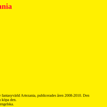
ania
 fantasyvärld Artezania, publicerades åren 2008-2010. Den
an köpa den.
 engelska.