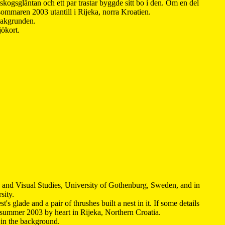
kogsgläntan och ett par trastar byggde sitt bo i den. Om en del
 sommaren 2003 utantill i Rijeka, norra Kroatien.
 bakgrunden.
jökort.
y and Visual Studies, University of Gothenburg, Sweden, and in
sity.
s glade and a pair of thrushes built a nest in it. If some details
 summer 2003 by heart in Rijeka, Northern Croatia
.
n in the background.