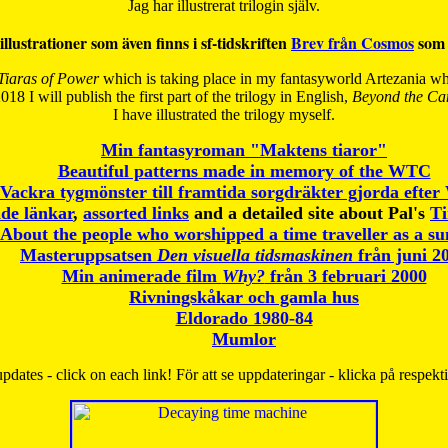
Jag har illustrerat trilogin själv.
illustrationer som även finns i sf-tidskriften
Brev från Cosmos
som 
Tiaras of Power
which is taking place in my fantasyworld Artezania whi
018 I will publish the first part of the trilogy in English,
Beyond the Can
I have
illustrated the trilogy myself.
Min fantasyroman "Maktens tiaror"
Beautiful patterns made in memory of the WTC
Vackra tygmönster till framtida sorgdräkter gjorda efte
de länkar
,
assorted links
and a detailed site about Pal's
T
About the people who worshipped a time traveller as a s
Masteruppsatsen
Den visuella tidsmaskinen
från juni 2
Min animerade film
Why?
från 3 februari 2000
Rivningskåkar och gamla hus
Eldorado 1980-84
Mumlor
pdates - click on each link! För att se uppdateringar - klicka på respekt