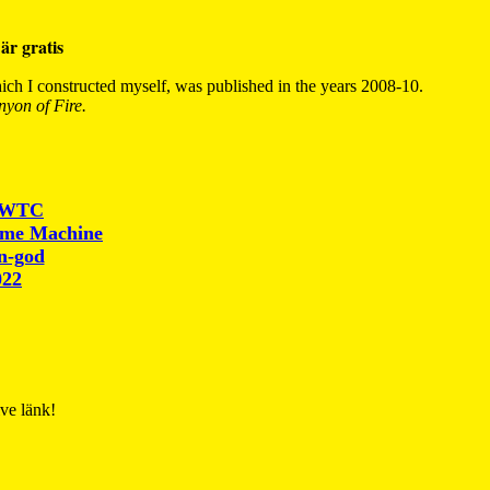
är gratis
ch I constructed myself, was published in the years 2008-10.
yon of Fire.
r WTC
ime Machine
un-god
022
ive länk!