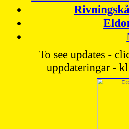
Rivningskå
Eldo
To see updates - cli
uppdateringar - kl