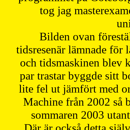
tog jag masterexa
uni
Bilden ovan förestä
tidsresenär lämnade för 
och tidsmaskinen blev k
par trastar byggde sitt b
lite fel ut jämfört med 
Machine från 2002 så be
sommaren 2003 utantil
Där är också detta själ