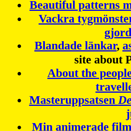
Beautiful patterns
Vackra tygmönster
gjor
Blandade länkar
,
a
site about 
About the peopl
travell
Masteruppsatsen
De
Min animerade fil