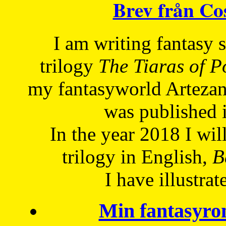
Brev från C
I am writing fantasy
trilogy
The Tiaras of 
my fantasyworld Artezan
was published 
In the year 2018 I will
trilogy in English,
Be
I have
illustrat
Min fantasyro