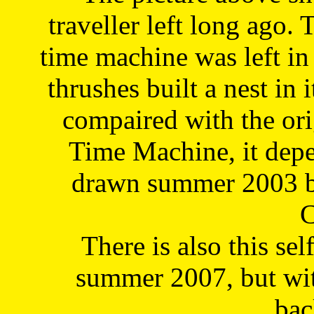
traveller left long ago. 
time machine was left in 
thrushes built a nest in 
compaired with the or
Time Machine, it depe
drawn summer 2003 by
C
There is also this sel
summer 2007, but wit
bac