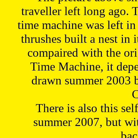
traveller left long ago. 
time machine was left in 
thrushes built a nest in 
compaired with the or
Time Machine, it depe
drawn summer 2003 by
C
There is also this sel
summer 2007, but wit
bac