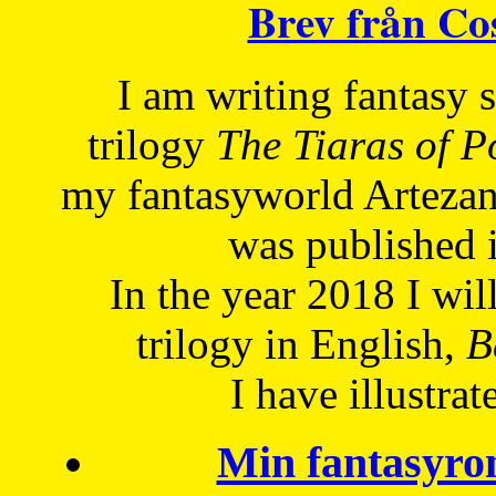
Brev från C
I am writing fantasy
trilogy
The Tiaras of 
my fantasyworld Artezan
was published 
In the year 2018 I will
trilogy in English,
Be
I have
illustrat
Min fantasyro