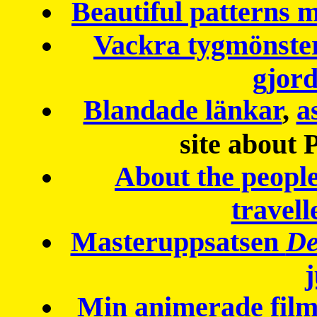
Beautiful patterns
Vackra tygmönster
gjor
Blandade länkar
,
a
site about 
About the peopl
travell
Masteruppsatsen
De
Min animerade fil