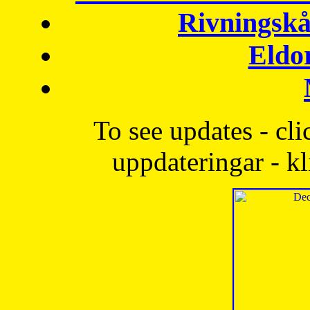
Rivningskå
Eldo
To see updates - cli
uppdateringar - kl