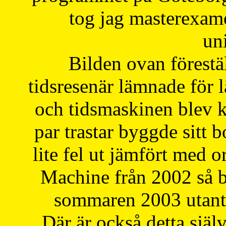
tog jag masterexa
uni
Bilden ovan förestä
tidsresenär lämnade för 
och tidsmaskinen blev k
par trastar byggde sitt b
lite fel ut jämfört med 
Machine från 2002 så be
sommaren 2003 utantil
Där är också detta själ