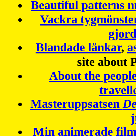
Beautiful patterns
Vackra tygmönster
gjor
Blandade länkar
,
a
site about 
About the peopl
travell
Masteruppsatsen
De
Min animerade fil