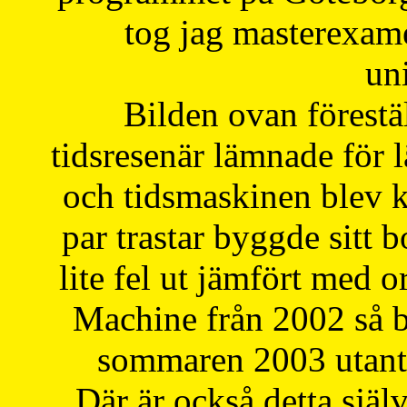
tog jag masterexa
uni
Bilden ovan förestä
tidsresenär lämnade för 
och tidsmaskinen blev k
par trastar byggde sitt b
lite fel ut jämfört med 
Machine från 2002 så be
sommaren 2003 utantil
Där är också detta själ