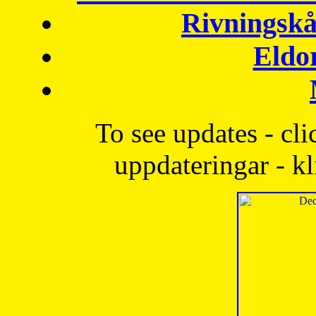
Rivningskå
Eldo
To see updates - cli
uppdateringar - kl