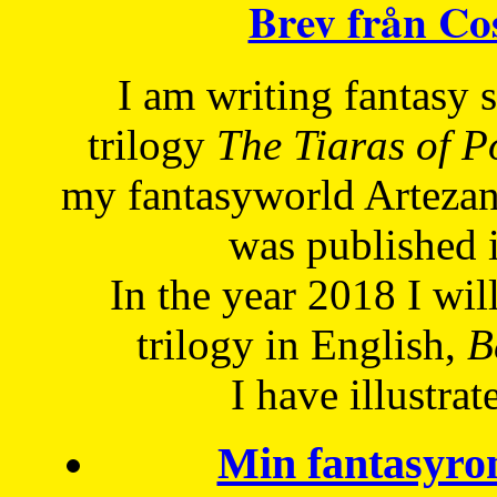
Brev från C
I am writing fantasy
trilogy
The Tiaras of 
my fantasyworld Artezan
was published 
In the year 2018 I will
trilogy in English,
Be
I have
illustrat
Min fantasyro