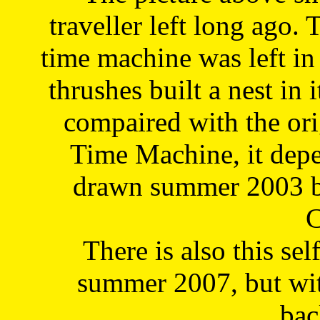
traveller left long ago. 
time machine was left in 
thrushes built a nest in 
compaired with the or
Time Machine, it depe
drawn summer 2003 by
C
There is also this sel
summer 2007, but wit
bac