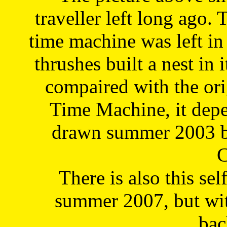
traveller left long ago. 
time machine was left in 
thrushes built a nest in 
compaired with the or
Time Machine, it depe
drawn summer 2003 by
C
There is also this sel
summer 2007, but wit
bac