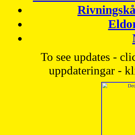
Rivningskå
Eldo
To see updates - cli
uppdateringar - kl