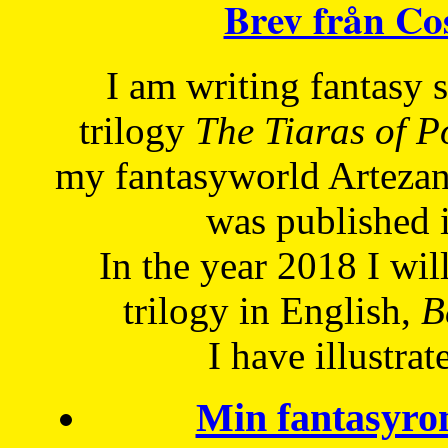
Brev från C
I am writing fantasy
trilogy
The Tiaras of 
my fantasyworld Artezan
was published 
In the year 2018 I will
trilogy in English,
Be
I have
illustrat
Min fantasyro