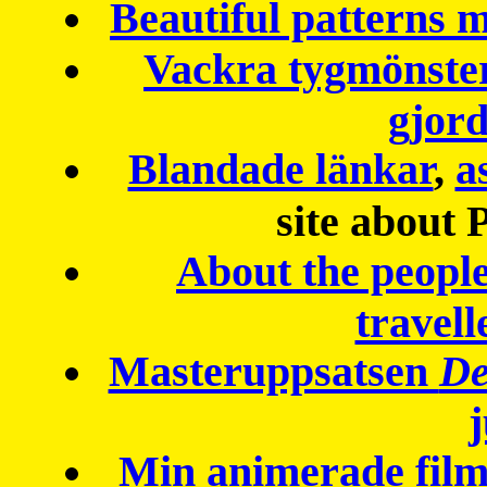
Beautiful patterns
Vackra tygmönster
gjor
Blandade länkar
,
a
site about 
About the peopl
travell
Masteruppsatsen
De
Min animerade fil