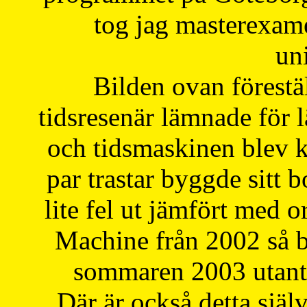
tog jag masterexa
uni
Bilden ovan förestä
tidsresenär lämnade för 
och tidsmaskinen blev k
par trastar byggde sitt b
lite fel ut jämfört med 
Machine från 2002 så be
sommaren 2003 utantil
Där är också detta själ