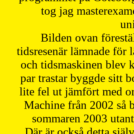
tog jag masterexa
uni
Bilden ovan förestä
tidsresenär lämnade för 
och tidsmaskinen blev k
par trastar byggde sitt b
lite fel ut jämfört med 
Machine från 2002 så be
sommaren 2003 utantil
Där är också detta själ