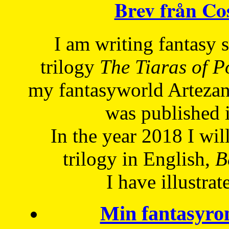
Brev från C
I am writing fantasy
trilogy
The Tiaras of 
my fantasyworld Artezan
was published 
In the year 2018 I will
trilogy in English,
Be
I have
illustrat
Min fantasyro