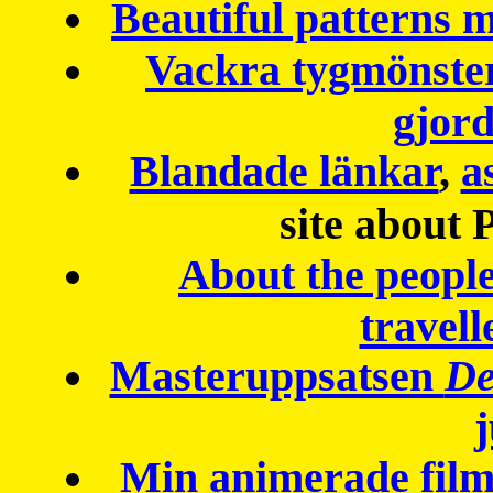
Beautiful patterns
Vackra tygmönster
gjor
Blandade länkar
,
a
site about 
About the peopl
travell
Masteruppsatsen
De
Min animerade fil