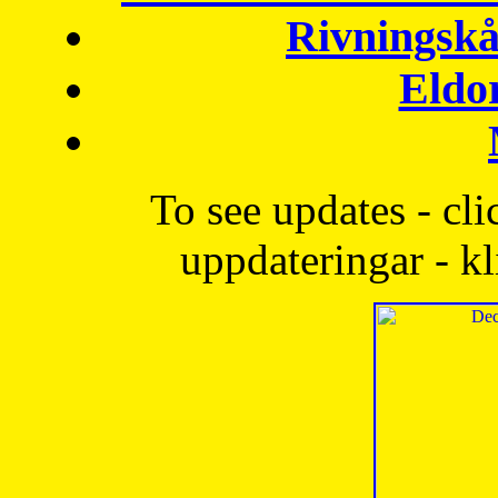
Rivningskå
Eldo
To see updates - cli
uppdateringar - kl