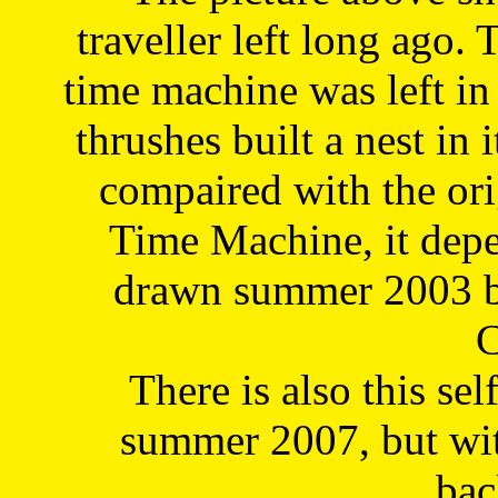
traveller left long ago. 
time machine was left in 
thrushes built a nest in 
compaired with the or
Time Machine, it depe
drawn summer 2003 by
C
There is also this sel
summer 2007, but wit
bac