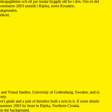
kogsgläntan och ett par trastar byggde sitt bo i den. Om en del
 sommaren 2003 utantill i Rijeka, norra Kroatien.
 bakgrunden.
jökort.
y and Visual Studies, University of Gothenburg, Sweden, and in
sity.
s glade and a pair of thrushes built a nest in it. If some details
 summer 2003 by heart in Rijeka, Northern Croatia
.
n in the background.