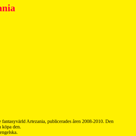
ania
 fantasyvärld Artezania, publicerades åren 2008-2010. Den
an köpa den.
 engelska.