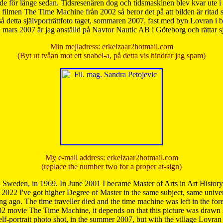
de för länge sedan. Tidsresenären dog och tidsmaskinen blev kvar ute i s
från filmen The Time Machine från 2002 så beror det på att bilden är ritad
å detta självporträttfoto taget, sommaren 2007, fast med byn Lovran i
mars 2007 är jag anställd på Navtor Nautic AB i Göteborg och rättar s
Min mejladress: erkelzaar2hotmail.com
(Byt ut tvåan mot ett snabel-a, på detta vis hindrar jag spam)
My e-mail address: erkelzaar2hotmail.com
(replace the number two for a proper at-sign)
 Sweden, in 1969. In June 2001 I became Master of Arts in Art Histor
 2022 I've got higher Degree of Master in the same subject, same univer
 ago. The time traveller died and the time machine was left in the forest'
02 movie The Time Machine, it depends on that this picture was drawn
self-portrait photo shot, in the summer 2007, but with the village Lovra