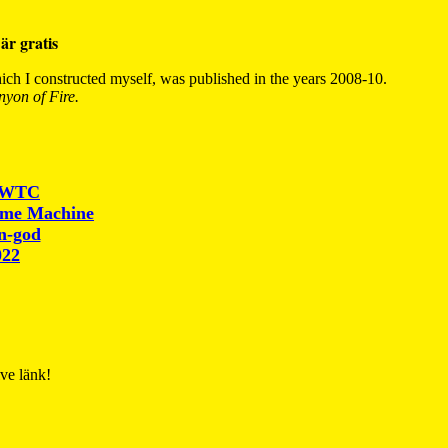
är gratis
ch I constructed myself, was published in the years 2008-10.
yon of Fire.
r WTC
ime Machine
un-god
022
ive länk!