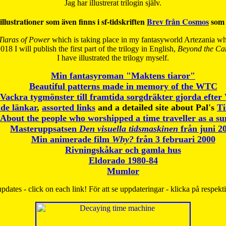
Jag har illustrerat trilogin själv.
illustrationer som även finns i sf-tidskriften
Brev från Cosmos
som 
Tiaras of Power
which is taking place in my fantasyworld Artezania whi
018 I will publish the first part of the trilogy in English,
Beyond the Can
I have
illustrated the trilogy myself.
Min fantasyroman "Maktens tiaror"
Beautiful patterns made in memory of the WTC
Vackra tygmönster till framtida sorgdräkter gjorda efte
de länkar
,
assorted links
and a detailed site about Pal's
T
About the people who worshipped a time traveller as a s
Masteruppsatsen
Den visuella tidsmaskinen
från juni 2
Min animerade film
Why?
från 3 februari 2000
Rivningskåkar och gamla hus
Eldorado 1980-84
Mumlor
pdates - click on each link! För att se uppdateringar - klicka på respekt