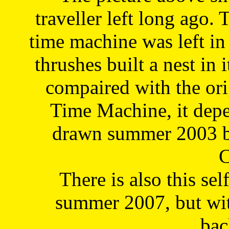
traveller left long ago. 
time machine was left in 
thrushes built a nest in 
compaired with the or
Time Machine, it depe
drawn summer 2003 by
C
There is also this sel
summer 2007, but wit
bac