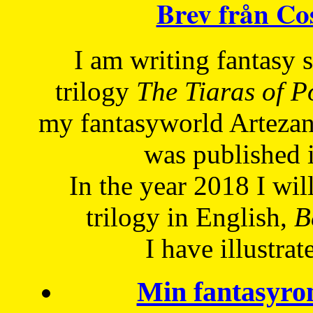
Brev från C
I am writing fantasy
trilogy
The Tiaras of 
my fantasyworld Artezan
was published 
In the year 2018 I will
trilogy in English,
Be
I have
illustrat
Min fantasyro