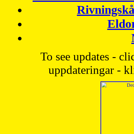
Rivningskå
Eldo
To see updates - cli
uppdateringar - kl