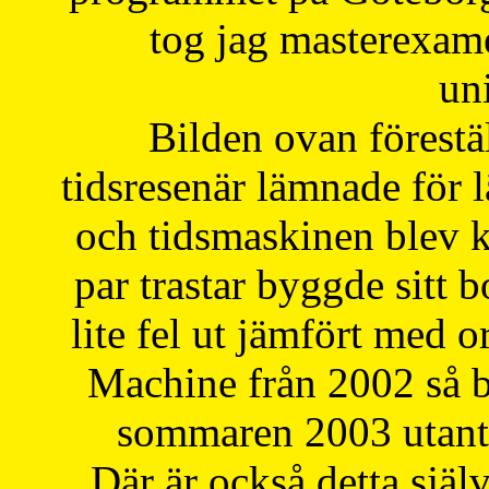
tog jag masterexa
uni
Bilden ovan förestä
tidsresenär lämnade för 
och tidsmaskinen blev k
par trastar byggde sitt b
lite fel ut jämfört med 
Machine från 2002 så be
sommaren 2003 utantil
Där är också detta själ