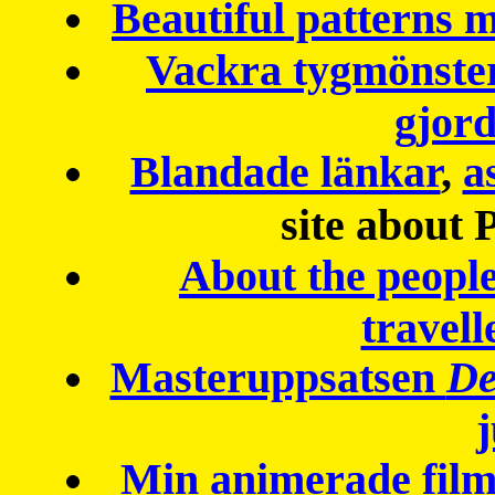
Beautiful patterns
Vackra tygmönster
gjor
Blandade länkar
,
a
site about 
About the peopl
travell
Masteruppsatsen
De
Min animerade fil