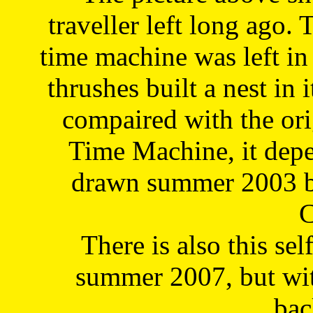
traveller left long ago. 
time machine was left in 
thrushes built a nest in 
compaired with the or
Time Machine, it depe
drawn summer 2003 by
C
There is also this sel
summer 2007, but wit
bac