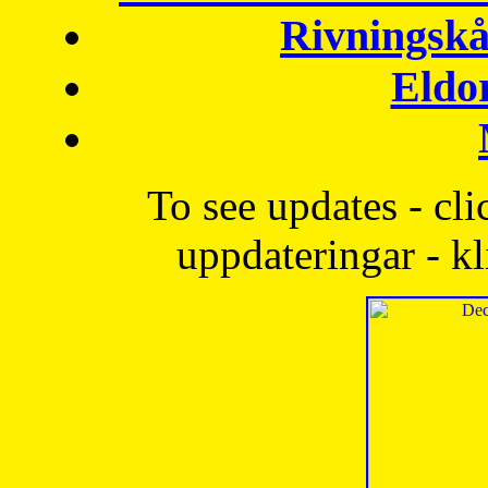
Rivningskå
Eldo
To see updates - cli
uppdateringar - kl