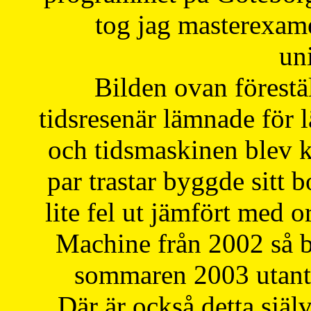
tog jag masterexa
uni
Bilden ovan förestä
tidsresenär lämnade för 
och tidsmaskinen blev k
par trastar byggde sitt b
lite fel ut jämfört med 
Machine från 2002 så be
sommaren 2003 utantil
Där är också detta själ