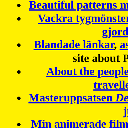
Beautiful patterns
Vackra tygmönster
gjor
Blandade länkar
,
a
site about 
About the peopl
travell
Masteruppsatsen
De
Min animerade fil