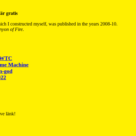
är gratis
ch I constructed myself, was published in the years 2008-10.
yon of Fire.
r WTC
ime Machine
un-god
022
ive länk!