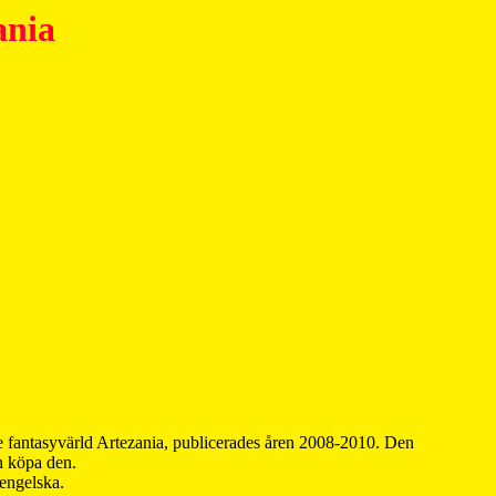
ania
 fantasyvärld Artezania, publicerades åren 2008-2010. Den
an köpa den.
 engelska.