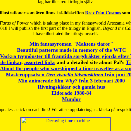
Jag har illustrerat trilogin själv.
illustrationer som även finns i sf-tidskriften
Brev från Cosmos
som 
Tiaras of Power
which is taking place in my fantasyworld Artezania whi
018 I will publish the first part of the trilogy in English,
Beyond the Can
I have
illustrated the trilogy myself.
Min fantasyroman "Maktens tiaror"
Beautiful patterns made in memory of the WTC
Vackra tygmönster till framtida sorgdräkter gjorda efte
de länkar
,
assorted links
and a detailed site about Pal's
T
About the people who worshipped a time traveller as a s
Masteruppsatsen
Den visuella tidsmaskinen
från juni 2
Min animerade film
Why?
från 3 februari 2000
Rivningskåkar och gamla hus
Eldorado 1980-84
Mumlor
pdates - click on each link! För att se uppdateringar - klicka på respekt