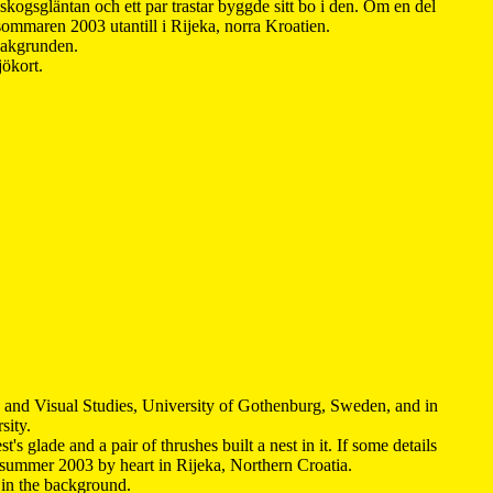
kogsgläntan och ett par trastar byggde sitt bo i den. Om en del
 sommaren 2003 utantill i Rijeka, norra Kroatien.
 bakgrunden.
jökort.
y and Visual Studies, University of Gothenburg, Sweden, and in
sity.
s glade and a pair of thrushes built a nest in it. If some details
 summer 2003 by heart in Rijeka, Northern Croatia
.
n in the background.