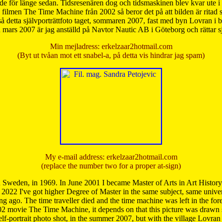
de för länge sedan. Tidsresenären dog och tidsmaskinen blev kvar ute i s
från filmen The Time Machine från 2002 så beror det på att bilden är ritad
å detta självporträttfoto taget, sommaren 2007, fast med byn Lovran i
mars 2007 är jag anställd på Navtor Nautic AB i Göteborg och rättar s
Min mejladress: erkelzaar2hotmail.com
(Byt ut tvåan mot ett snabel-a, på detta vis hindrar jag spam)
My e-mail address: erkelzaar2hotmail.com
(replace the number two for a proper at-sign)
 Sweden, in 1969. In June 2001 I became Master of Arts in Art Histor
 2022 I've got higher Degree of Master in the same subject, same univer
 ago. The time traveller died and the time machine was left in the forest'
02 movie The Time Machine, it depends on that this picture was drawn
self-portrait photo shot, in the summer 2007, but with the village Lovra