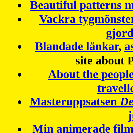
Beautiful patterns
Vackra tygmönster
gjor
Blandade länkar
,
a
site about 
About the peopl
travell
Masteruppsatsen
De
Min animerade fil