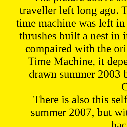
traveller left long ago. 
time machine was left in 
thrushes built a nest in 
compaired with the or
Time Machine, it depe
drawn summer 2003 by
C
There is also this sel
summer 2007, but wit
bac