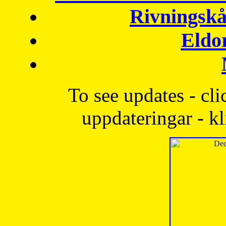
Rivningskå
Eldo
To see updates - cli
uppdateringar - kl