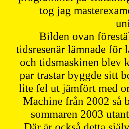
tog jag masterexa
uni
Bilden ovan förestä
tidsresenär lämnade för 
och tidsmaskinen blev k
par trastar byggde sitt b
lite fel ut jämfört med 
Machine från 2002 så be
sommaren 2003 utantil
Där är också detta själ