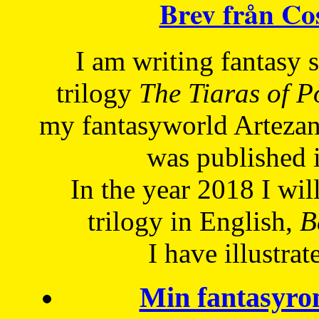
Brev från C
I am writing fantasy
trilogy
The Tiaras of 
my fantasyworld Artezan
was published 
In the year 2018 I will
trilogy in English,
Be
I have
illustrat
Min fantasyro