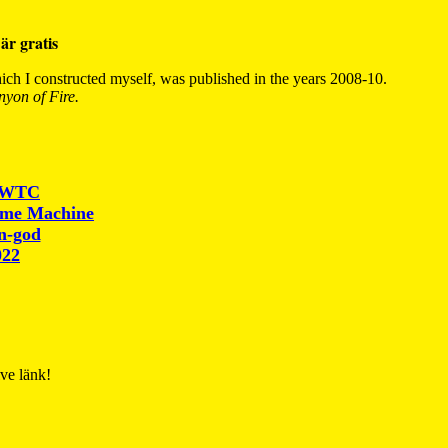
är gratis
ch I constructed myself, was published in the years 2008-10.
yon of Fire.
r WTC
ime Machine
un-god
022
ive länk!