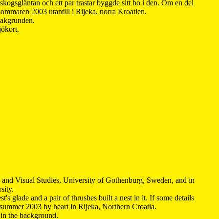
kogsgläntan och ett par trastar byggde sitt bo i den. Om en del
 sommaren 2003 utantill i Rijeka, norra Kroatien.
 bakgrunden.
jökort.
y and Visual Studies, University of Gothenburg, Sweden, and in
sity.
s glade and a pair of thrushes built a nest in it. If some details
 summer 2003 by heart in Rijeka, Northern Croatia
.
n in the background.