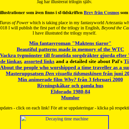
Jag har illustrerat trilogin själv.
illustrationer som även finns i sf-tidskriften
Brev från Cosmos
som 
Tiaras of Power
which is taking place in my fantasyworld Artezania whi
018 I will publish the first part of the trilogy in English,
Beyond the Can
I have
illustrated the trilogy myself.
Min fantasyroman "Maktens tiaror"
Beautiful patterns made in memory of the WTC
Vackra tygmönster till framtida sorgdräkter gjorda efte
de länkar
,
assorted links
and a detailed site about Pal's
T
About the people who worshipped a time traveller as a s
Masteruppsatsen
Den visuella tidsmaskinen
från juni 2
Min animerade film
Why?
från 3 februari 2000
Rivningskåkar och gamla hus
Eldorado 1980-84
Mumlor
pdates - click on each link! För att se uppdateringar - klicka på respekt