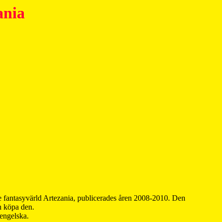
ania
 fantasyvärld Artezania, publicerades åren 2008-2010. Den
an köpa den.
 engelska.