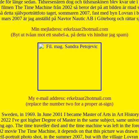
de för länge sedan. Tidsresenären dog och tidsmaskinen blev kvar ute i s
från filmen The Time Machine från 2002 så beror det på att bilden är ritad
å detta självporträttfoto taget, sommaren 2007, fast med byn Lovran i
mars 2007 är jag anställd på Navtor Nautic AB i Göteborg och rättar s
Min mejladress: erkelzaar2hotmail.com
(Byt ut tvåan mot ett snabel-a, på detta vis hindrar jag spam)
My e-mail address: erkelzaar2hotmail.com
(replace the number two for a proper at-sign)
 Sweden, in 1969. In June 2001 I became Master of Arts in Art Histor
 2022 I've got higher Degree of Master in the same subject, same univer
 ago. The time traveller died and the time machine was left in the forest'
02 movie The Time Machine, it depends on that this picture was drawn
self-portrait photo shot, in the summer 2007, but with the village Lovra