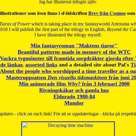
Jag har illustrerat trilogin själv.
illustrationer som även finns i sf-tidskriften
Brev från Cosmos
som 
Tiaras of Power
which is taking place in my fantasyworld Artezania whi
018 I will publish the first part of the trilogy in English,
Beyond the Can
I have
illustrated the trilogy myself.
Min fantasyroman "Maktens tiaror"
Beautiful patterns made in memory of the WTC
Vackra tygmönster till framtida sorgdräkter gjorda efte
de länkar
,
assorted links
and a detailed site about Pal's
T
About the people who worshipped a time traveller as a s
Masteruppsatsen
Den visuella tidsmaskinen
från juni 2
Min animerade film
Why?
från 3 februari 2000
Rivningskåkar och gamla hus
Eldorado 1980-84
Mumlor
pdates - click on each link! För att se uppdateringar - klicka på respekt