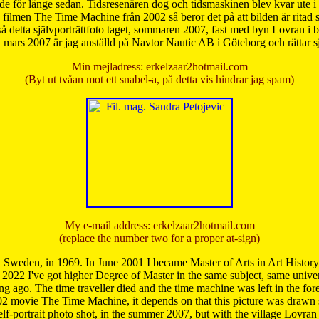
de för länge sedan. Tidsresenären dog och tidsmaskinen blev kvar ute i s
från filmen The Time Machine från 2002 så beror det på att bilden är ritad
å detta självporträttfoto taget, sommaren 2007, fast med byn Lovran i
mars 2007 är jag anställd på Navtor Nautic AB i Göteborg och rättar s
Min mejladress: erkelzaar2hotmail.com
(Byt ut tvåan mot ett snabel-a, på detta vis hindrar jag spam)
My e-mail address: erkelzaar2hotmail.com
(replace the number two for a proper at-sign)
 Sweden, in 1969. In June 2001 I became Master of Arts in Art Histor
 2022 I've got higher Degree of Master in the same subject, same univer
 ago. The time traveller died and the time machine was left in the forest'
02 movie The Time Machine, it depends on that this picture was drawn
self-portrait photo shot, in the summer 2007, but with the village Lovra