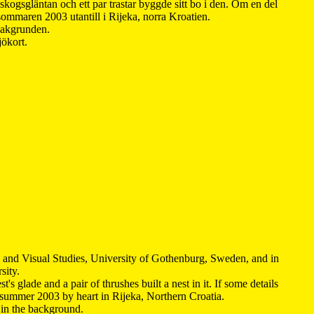
kogsgläntan och ett par trastar byggde sitt bo i den. Om en del
 sommaren 2003 utantill i Rijeka, norra Kroatien.
 bakgrunden.
jökort.
y and Visual Studies, University of Gothenburg, Sweden, and in
sity.
s glade and a pair of thrushes built a nest in it. If some details
 summer 2003 by heart in Rijeka, Northern Croatia
.
n in the background.