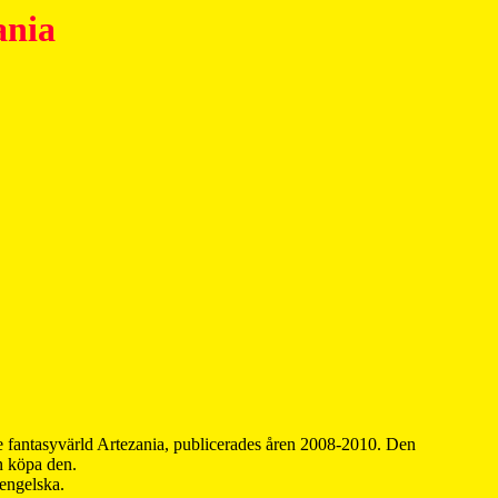
ania
 fantasyvärld Artezania, publicerades åren 2008-2010. Den
an köpa den.
 engelska.