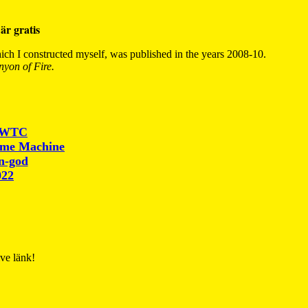
är gratis
ch I constructed myself, was published in the years 2008-10.
yon of Fire.
r WTC
ime Machine
un-god
022
ive länk!