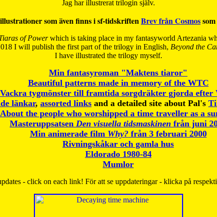
Jag har illustrerat trilogin själv.
illustrationer som även finns i sf-tidskriften
Brev från Cosmos
som 
Tiaras of Power
which is taking place in my fantasyworld Artezania whi
018 I will publish the first part of the trilogy in English,
Beyond the Can
I have
illustrated the trilogy myself.
Min fantasyroman "Maktens tiaror"
Beautiful patterns made in memory of the WTC
Vackra tygmönster till framtida sorgdräkter gjorda efte
de länkar
,
assorted links
and a detailed site about Pal's
T
About the people who worshipped a time traveller as a s
Masteruppsatsen
Den visuella tidsmaskinen
från juni 2
Min animerade film
Why?
från 3 februari 2000
Rivningskåkar och gamla hus
Eldorado 1980-84
Mumlor
pdates - click on each link! För att se uppdateringar - klicka på respekt