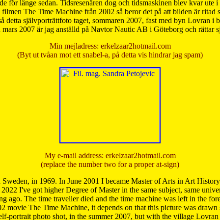
de för länge sedan. Tidsresenären dog och tidsmaskinen blev kvar ute i s
från filmen The Time Machine från 2002 så beror det på att bilden är ritad
å detta självporträttfoto taget, sommaren 2007, fast med byn Lovran i
mars 2007 är jag anställd på Navtor Nautic AB i Göteborg och rättar s
Min mejladress: erkelzaar2hotmail.com
(Byt ut tvåan mot ett snabel-a, på detta vis hindrar jag spam)
My e-mail address: erkelzaar2hotmail.com
(replace the number two for a proper at-sign)
 Sweden, in 1969. In June 2001 I became Master of Arts in Art Histor
 2022 I've got higher Degree of Master in the same subject, same univer
 ago. The time traveller died and the time machine was left in the forest'
02 movie The Time Machine, it depends on that this picture was drawn
self-portrait photo shot, in the summer 2007, but with the village Lovra