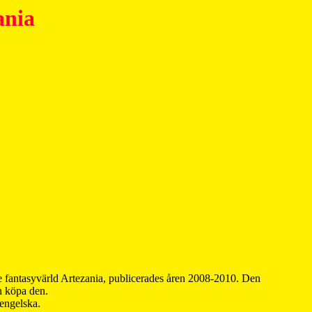
ania
 fantasyvärld Artezania, publicerades åren 2008-2010. Den
an köpa den.
 engelska.