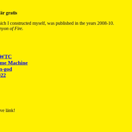
är gratis
ch I constructed myself, was published in the years 2008-10.
yon of Fire.
r WTC
ime Machine
un-god
022
ive länk!