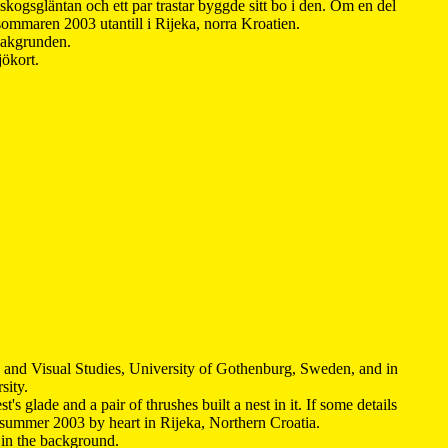
kogsgläntan och ett par trastar byggde sitt bo i den. Om en del
 sommaren 2003 utantill i Rijeka, norra Kroatien.
 bakgrunden.
jökort.
y and Visual Studies, University of Gothenburg, Sweden, and in
sity.
s glade and a pair of thrushes built a nest in it. If some details
 summer 2003 by heart in Rijeka, Northern Croatia
.
n in the background.