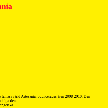
ania
 fantasyvärld Artezania, publicerades åren 2008-2010. Den
an köpa den.
 engelska.