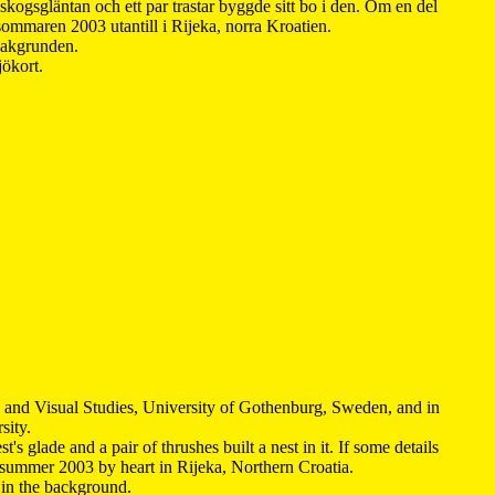
kogsgläntan och ett par trastar byggde sitt bo i den. Om en del
 sommaren 2003 utantill i Rijeka, norra Kroatien.
 bakgrunden.
jökort.
y and Visual Studies, University of Gothenburg, Sweden, and in
sity.
s glade and a pair of thrushes built a nest in it. If some details
 summer 2003 by heart in Rijeka, Northern Croatia
.
n in the background.