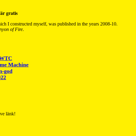
är gratis
ch I constructed myself, was published in the years 2008-10.
yon of Fire.
r WTC
ime Machine
un-god
022
ive länk!