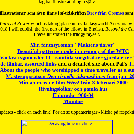
Jag har illustrerat trilogin själv.
illustrationer som även finns i sf-tidskriften
Brev från Cosmos
som 
Tiaras of Power
which is taking place in my fantasyworld Artezania whi
018 I will publish the first part of the trilogy in English,
Beyond the Can
I have
illustrated the trilogy myself.
Min fantasyroman "Maktens tiaror"
Beautiful patterns made in memory of the WTC
Vackra tygmönster till framtida sorgdräkter gjorda efte
de länkar
,
assorted links
and a detailed site about Pal's
T
About the people who worshipped a time traveller as a s
Masteruppsatsen
Den visuella tidsmaskinen
från juni 2
Min animerade film
Why?
från 3 februari 2000
Rivningskåkar och gamla hus
Eldorado 1980-84
Mumlor
pdates - click on each link! För att se uppdateringar - klicka på respekt