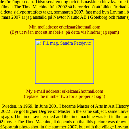
de för länge sedan. Tidsresenären dog och tidsmaskinen blev kvar ute i s
från filmen The Time Machine från 2002 så beror det på att bilden är ritad
å detta självporträttfoto taget, sommaren 2007, fast med byn Lovran i
mars 2007 är jag anställd på Navtor Nautic AB i Göteborg och rättar s
Min mejladress: erkelzaar2hotmail.com
(Byt ut tvåan mot ett snabel-a, på detta vis hindrar jag spam)
My e-mail address: erkelzaar2hotmail.com
(replace the number two for a proper at-sign)
 Sweden, in 1969. In June 2001 I became Master of Arts in Art Histor
 2022 I've got higher Degree of Master in the same subject, same univer
 ago. The time traveller died and the time machine was left in the forest'
02 movie The Time Machine, it depends on that this picture was drawn
self-portrait photo shot, in the summer 2007, but with the village Lovra