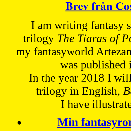
Brev från C
I am writing fantasy
trilogy
The Tiaras of 
my fantasyworld Artezan
was published 
In the year 2018 I will
trilogy in English,
Be
I have
illustrat
Min fantasyro