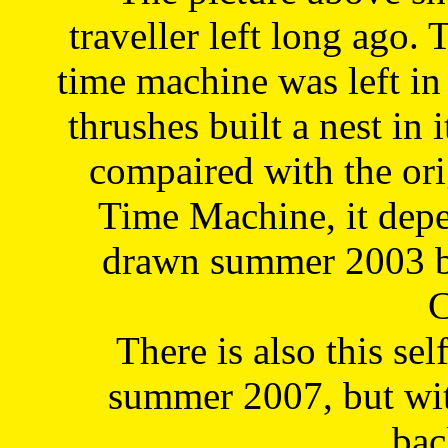
traveller left long ago. 
time machine was left in 
thrushes built a nest in 
compaired with the or
Time Machine, it depe
drawn summer 2003 by
C
There is also this sel
summer 2007, but wit
bac