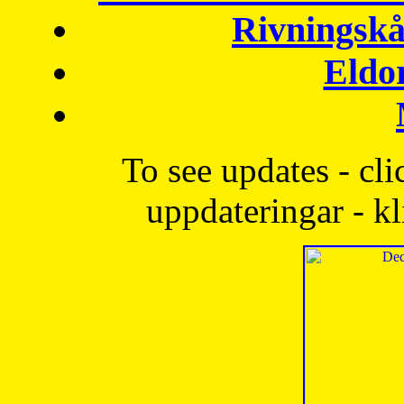
Rivningskå
Eldo
To see updates - cli
uppdateringar - kl