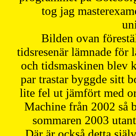
tog jag masterexa
uni
Bilden ovan förestä
tidsresenär lämnade för 
och tidsmaskinen blev k
par trastar byggde sitt b
lite fel ut jämfört med 
Machine från 2002 så be
sommaren 2003 utantil
Där är också detta själ