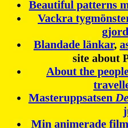
Beautiful patterns
Vackra tygmönster
gjor
Blandade länkar
,
a
site about 
About the peopl
travell
Masteruppsatsen
De
Min animerade fil