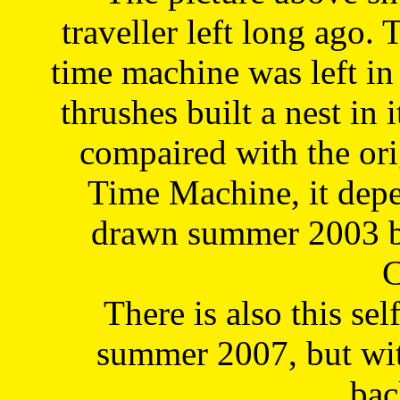
traveller left long ago. 
time machine was left in 
thrushes built a nest in 
compaired with the or
Time Machine, it depe
drawn summer 2003 by
C
There is also this sel
summer 2007, but wit
bac