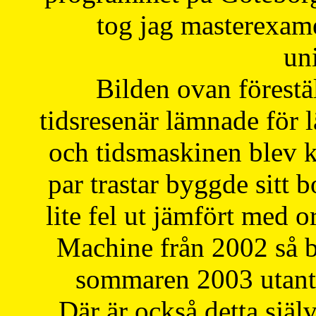
tog jag masterexa
uni
Bilden ovan förestä
tidsresenär lämnade för 
och tidsmaskinen blev k
par trastar byggde sitt b
lite fel ut jämfört med 
Machine från 2002 så be
sommaren 2003 utantil
Där är också detta själ