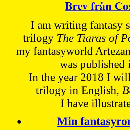
Brev från C
I am writing fantasy
trilogy
The Tiaras of 
my fantasyworld Artezan
was published 
In the year 2018 I will
trilogy in English,
Be
I have
illustrat
Min fantasyro