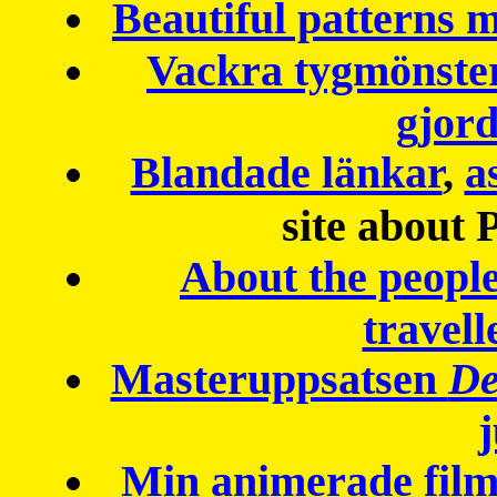
Beautiful patterns
Vackra tygmönster
gjor
Blandade länkar
,
a
site about 
About the peopl
travell
Masteruppsatsen
De
Min animerade fil