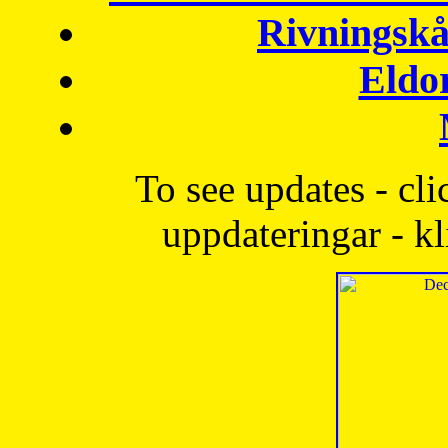
Rivningskå
Eldo
To see updates - cli
uppdateringar - kl