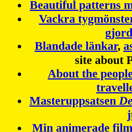
Beautiful patterns
Vackra tygmönster
gjor
Blandade länkar
,
a
site about 
About the peopl
travell
Masteruppsatsen
De
Min animerade fil