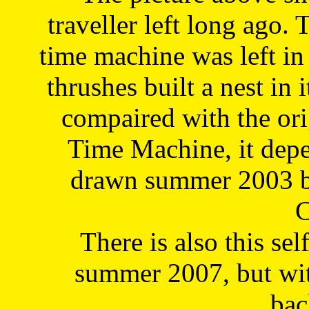
traveller left long ago. 
time machine was left in 
thrushes built a nest in 
compaired with the or
Time Machine, it depe
drawn summer 2003 by
C
There is also this sel
summer 2007, but wit
bac