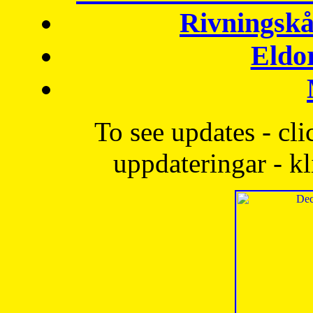
Rivningskå
Eldo
To see updates - cli
uppdateringar - kl