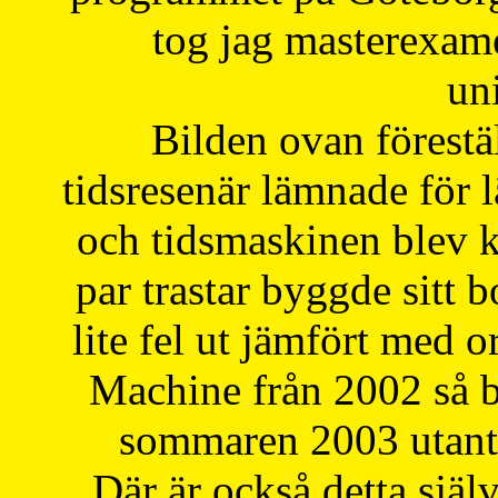
tog jag masterexa
uni
Bilden ovan förestä
tidsresenär lämnade för 
och tidsmaskinen blev k
par trastar byggde sitt b
lite fel ut jämfört med 
Machine från 2002 så be
sommaren 2003 utantil
Där är också detta själ