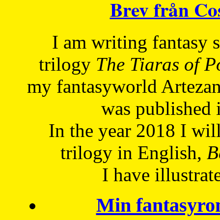
Brev från C
I am writing fantasy
trilogy
The Tiaras of 
my fantasyworld Artezan
was published 
In the year 2018 I will
trilogy in English,
Be
I have
illustrat
Min fantasyro