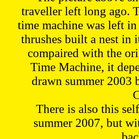
traveller left long ago. 
time machine was left in 
thrushes built a nest in 
compaired with the or
Time Machine, it depe
drawn summer 2003 by
C
There is also this sel
summer 2007, but wit
bac