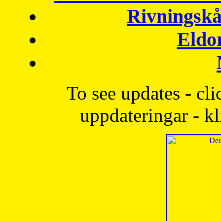
Rivningskå
Eldo
To see updates - cli
uppdateringar - kl