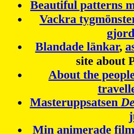
Beautiful patterns
Vackra tygmönster
gjor
Blandade länkar
,
a
site about 
About the peopl
travell
Masteruppsatsen
De
Min animerade fil