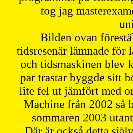
tog jag masterexa
uni
Bilden ovan förestä
tidsresenär lämnade för 
och tidsmaskinen blev k
par trastar byggde sitt b
lite fel ut jämfört med 
Machine från 2002 så be
sommaren 2003 utantil
Där är också detta själ