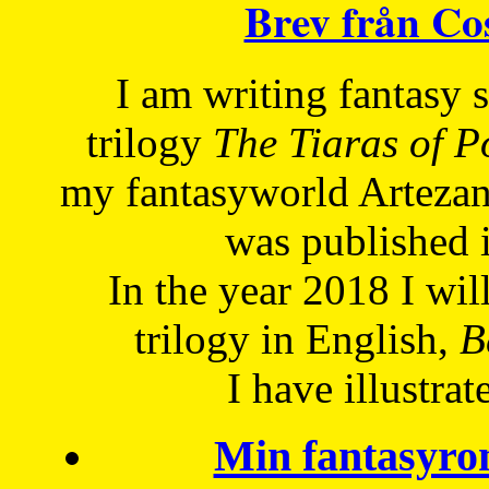
Brev från C
I am writing fantasy
trilogy
The Tiaras of 
my fantasyworld Artezan
was published 
In the year 2018 I will
trilogy in English,
Be
I have
illustrat
Min fantasyro