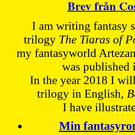
Brev från C
I am writing fantasy
trilogy
The Tiaras of 
my fantasyworld Artezan
was published 
In the year 2018 I will
trilogy in English,
Be
I have
illustrat
Min fantasyro