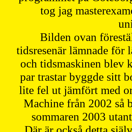
tog jag masterexa
uni
Bilden ovan förestä
tidsresenär lämnade för 
och tidsmaskinen blev k
par trastar byggde sitt b
lite fel ut jämfört med 
Machine från 2002 så be
sommaren 2003 utantil
Där är också detta själ