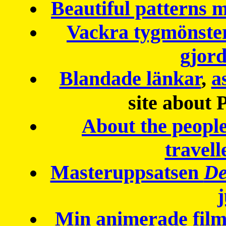
Beautiful patterns
Vackra tygmönster
gjor
Blandade länkar
,
a
site about 
About the peopl
travell
Masteruppsatsen
De
Min animerade fil