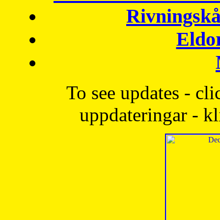
Rivningskå
Eldo
To see updates - cli
uppdateringar - kl