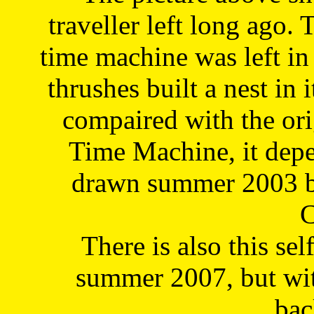
traveller left long ago. 
time machine was left in 
thrushes built a nest in 
compaired with the or
Time Machine, it depe
drawn summer 2003 by
C
There is also this sel
summer 2007, but wit
bac