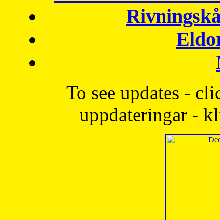
Rivningskå
Eldo
To see updates - cli
uppdateringar - kl