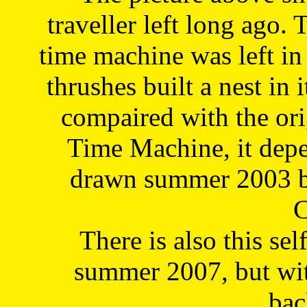
traveller left long ago. 
time machine was left in 
thrushes built a nest in 
compaired with the or
Time Machine, it depe
drawn summer 2003 by
C
There is also this sel
summer 2007, but wit
bac