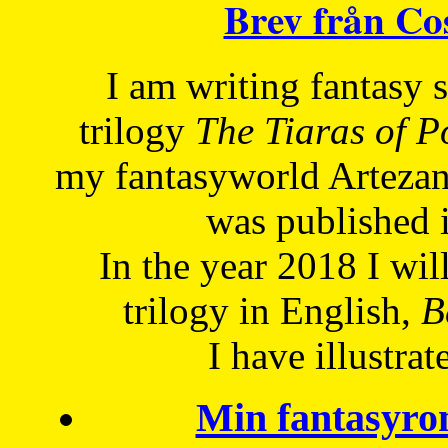
Brev från C
I am writing fantasy
trilogy
The Tiaras of 
my fantasyworld Artezan
was published 
In the year 2018 I will
trilogy in English,
Be
I have
illustrat
Min fantasyro