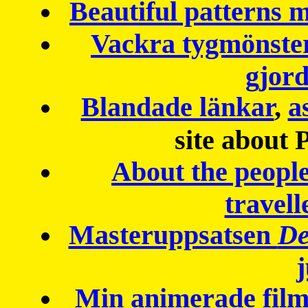
Beautiful patterns
Vackra tygmönster
gjor
Blandade länkar
,
a
site about 
About the peopl
travell
Masteruppsatsen
De
Min animerade fil