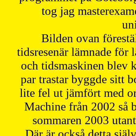
tog jag masterexa
uni
Bilden ovan förestä
tidsresenär lämnade för 
och tidsmaskinen blev k
par trastar byggde sitt b
lite fel ut jämfört med 
Machine från 2002 så be
sommaren 2003 utantil
Där är också detta själ