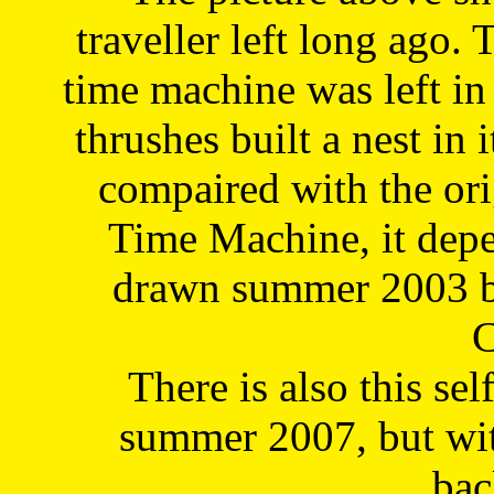
traveller left long ago. 
time machine was left in 
thrushes built a nest in 
compaired with the or
Time Machine, it depe
drawn summer 2003 by
C
There is also this sel
summer 2007, but wit
bac