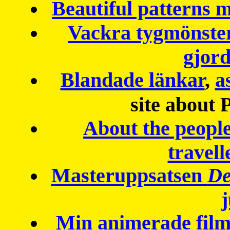
Beautiful patterns
Vackra tygmönster
gjor
Blandade länkar
,
a
site about 
About the peopl
travell
Masteruppsatsen
De
Min animerade fil