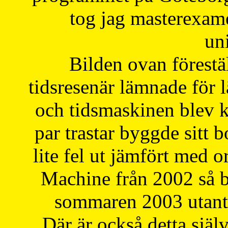
tog jag masterexa
uni
Bilden ovan förestä
tidsresenär lämnade för 
och tidsmaskinen blev k
par trastar byggde sitt b
lite fel ut jämfört med 
Machine från 2002 så be
sommaren 2003 utantil
Där är också detta själ