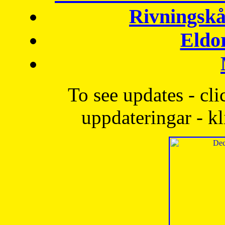
Rivningskå
Eldo
To see updates - cli
uppdateringar - kl