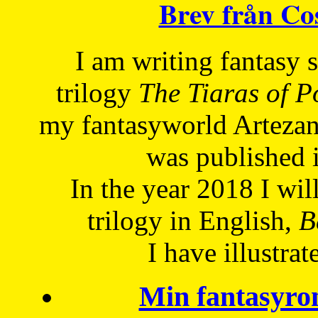
Brev från C
I am writing fantasy
trilogy
The Tiaras of 
my fantasyworld Artezan
was published 
In the year 2018 I will
trilogy in English,
Be
I have
illustrat
Min fantasyro