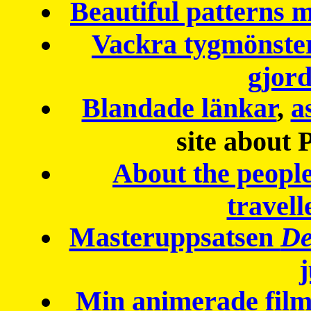
Beautiful patterns
Vackra tygmönster
gjor
Blandade länkar
,
a
site about 
About the peopl
travell
Masteruppsatsen
De
Min animerade fil