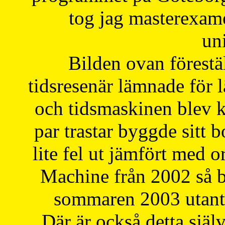
tog jag masterexa
uni
Bilden ovan förestä
tidsresenär lämnade för 
och tidsmaskinen blev k
par trastar byggde sitt b
lite fel ut jämfört med 
Machine från 2002 så be
sommaren 2003 utantil
Där är också detta själ