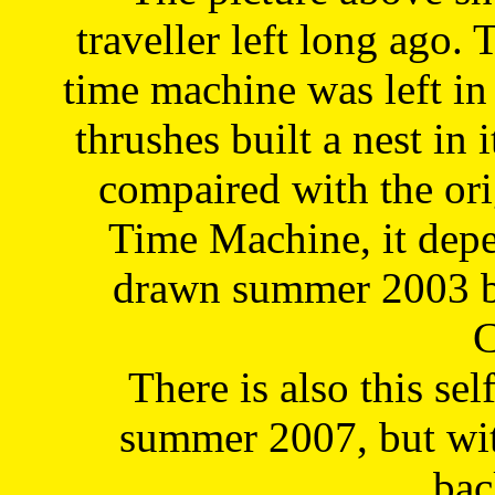
traveller left long ago. 
time machine was left in 
thrushes built a nest in 
compaired with the or
Time Machine, it depe
drawn summer 2003 by
C
There is also this sel
summer 2007, but wit
bac