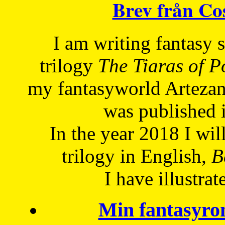
Brev från C
I am writing fantasy
trilogy
The Tiaras of 
my fantasyworld Artezan
was published 
In the year 2018 I will
trilogy in English,
Be
I have
illustrat
Min fantasyro