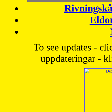
Rivningskå
Eldo
To see updates - cli
uppdateringar - kl