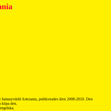
ania
 fantasyvärld Artezania, publicerades åren 2008-2010. Den
an köpa den.
 engelska.