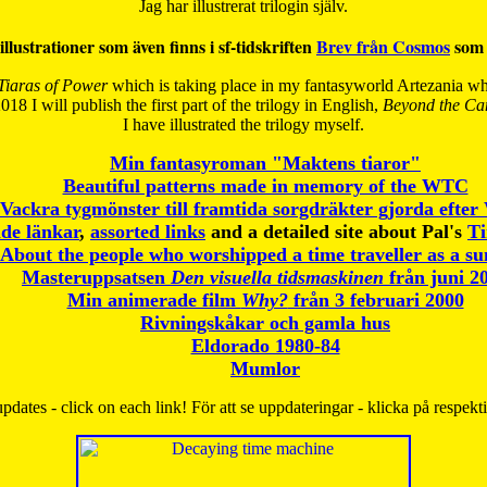
Jag har illustrerat trilogin själv.
illustrationer som även finns i sf-tidskriften
Brev från Cosmos
som 
Tiaras of Power
which is taking place in my fantasyworld Artezania whi
018 I will publish the first part of the trilogy in English,
Beyond the Can
I have
illustrated the trilogy myself.
Min fantasyroman "Maktens tiaror"
Beautiful patterns made in memory of the WTC
Vackra tygmönster till framtida sorgdräkter gjorda efte
de länkar
,
assorted links
and a detailed site about Pal's
T
About the people who worshipped a time traveller as a s
Masteruppsatsen
Den visuella tidsmaskinen
från juni 2
Min animerade film
Why?
från 3 februari 2000
Rivningskåkar och gamla hus
Eldorado 1980-84
Mumlor
pdates - click on each link! För att se uppdateringar - klicka på respekt