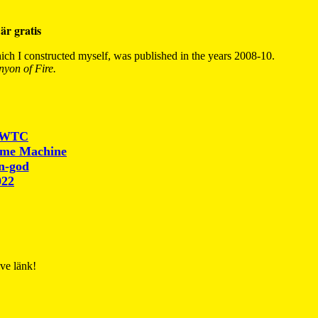
är gratis
ch I constructed myself, was published in the years 2008-10.
yon of Fire.
r WTC
ime Machine
un-god
022
ive länk!