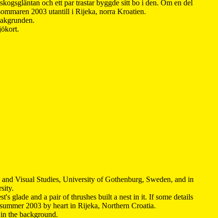
kogsgläntan och ett par trastar byggde sitt bo i den. Om en del
 sommaren 2003 utantill i Rijeka, norra Kroatien.
 bakgrunden.
jökort.
y and Visual Studies, University of Gothenburg, Sweden, and in
sity.
s glade and a pair of thrushes built a nest in it. If some details
 summer 2003 by heart in Rijeka, Northern Croatia
.
n in the background.