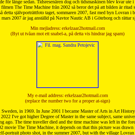
de för länge sedan. Tidsresenären dog och tidsmaskinen blev kvar ute i s
från filmen The Time Machine från 2002 så beror det på att bilden är ritad
å detta självporträttfoto taget, sommaren 2007, fast med byn Lovran i
mars 2007 är jag anställd på Navtor Nautic AB i Göteborg och rättar s
Min mejladress: erkelzaar2hotmail.com
(Byt ut tvåan mot ett snabel-a, på detta vis hindrar jag spam)
My e-mail address: erkelzaar2hotmail.com
(replace the number two for a proper at-sign)
 Sweden, in 1969. In June 2001 I became Master of Arts in Art Histor
 2022 I've got higher Degree of Master in the same subject, same univer
 ago. The time traveller died and the time machine was left in the forest'
02 movie The Time Machine, it depends on that this picture was drawn
self-portrait photo shot, in the summer 2007, but with the village Lovra