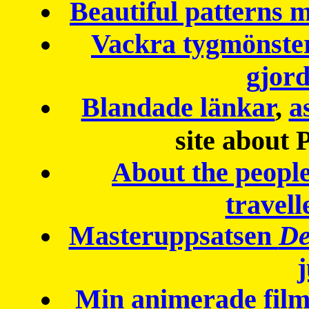
Beautiful patterns
Vackra tygmönster
gjor
Blandade länkar
,
a
site about 
About the peopl
travell
Masteruppsatsen
De
Min animerade fil