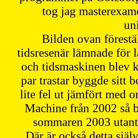
tog jag masterexa
uni
Bilden ovan förestä
tidsresenär lämnade för 
och tidsmaskinen blev k
par trastar byggde sitt b
lite fel ut jämfört med 
Machine från 2002 så be
sommaren 2003 utantil
Där är också detta själ