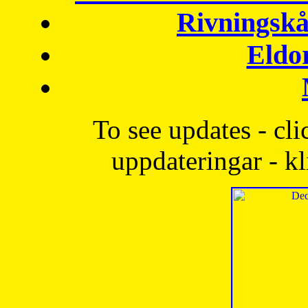
Rivningskå
Eldo
To see updates - cli
uppdateringar - kl