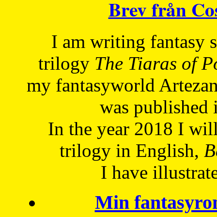
Brev från C
I am writing fantasy
trilogy
The Tiaras of 
my fantasyworld Artezan
was published 
In the year 2018 I will
trilogy in English,
Be
I have
illustrat
Min fantasyro