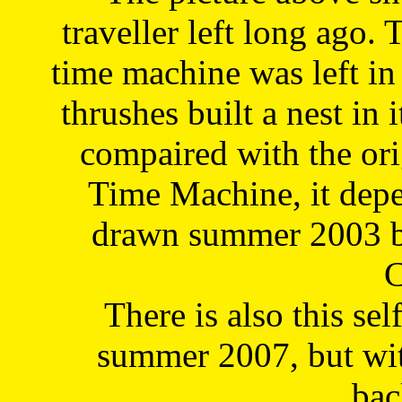
traveller left long ago. 
time machine was left in 
thrushes built a nest in 
compaired with the or
Time Machine, it depe
drawn summer 2003 by
C
There is also this sel
summer 2007, but wit
bac