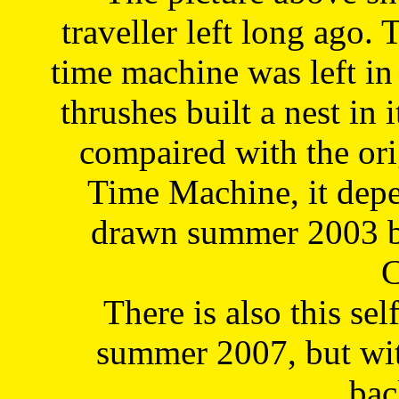
traveller left long ago. 
time machine was left in 
thrushes built a nest in 
compaired with the or
Time Machine, it depe
drawn summer 2003 by
C
There is also this sel
summer 2007, but wit
bac