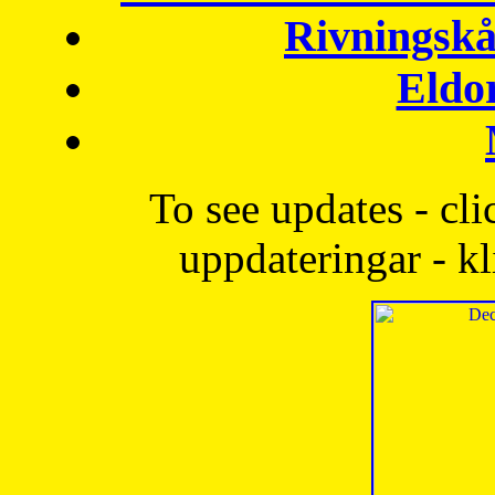
Rivningskå
Eldo
To see updates - cli
uppdateringar - kl