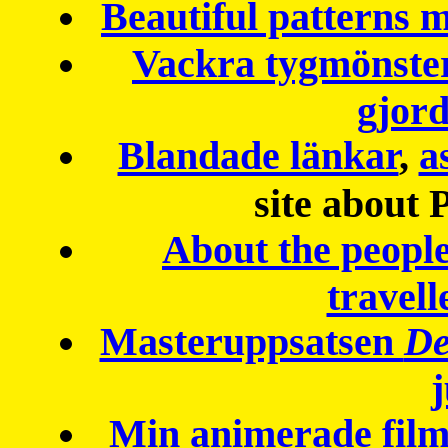
Beautiful patterns
Vackra tygmönster
gjor
Blandade länkar
,
a
site about 
About the peopl
travell
Masteruppsatsen
De
Min animerade fil