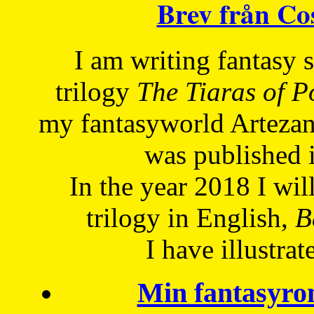
Brev från C
I am writing fantasy
trilogy
The Tiaras of 
my fantasyworld Artezan
was published 
In the year 2018 I will
trilogy in English,
Be
I have
illustrat
Min fantasyro