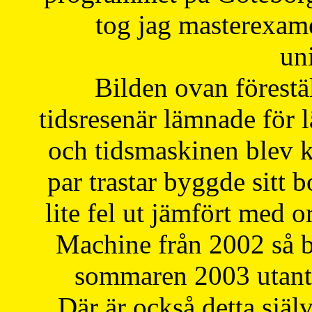
tog jag masterexa
uni
Bilden ovan förestä
tidsresenär lämnade för 
och tidsmaskinen blev k
par trastar byggde sitt b
lite fel ut jämfört med 
Machine från 2002 så be
sommaren 2003 utantil
Där är också detta själ