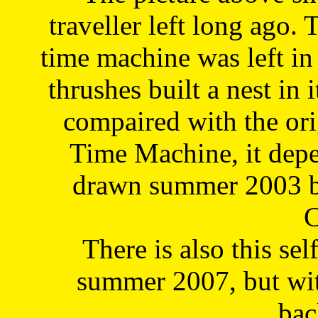
traveller left long ago. 
time machine was left in 
thrushes built a nest in 
compaired with the or
Time Machine, it depe
drawn summer 2003 by
C
There is also this sel
summer 2007, but wit
bac