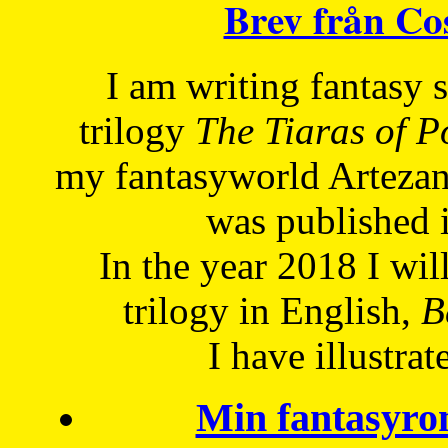
Brev från C
I am writing fantasy
trilogy
The Tiaras of 
my fantasyworld Artezan
was published 
In the year 2018 I will
trilogy in English,
Be
I have
illustrat
Min fantasyro