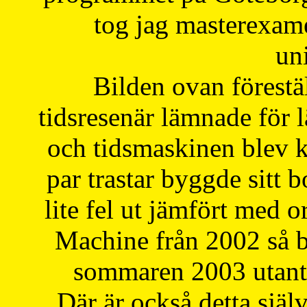
tog jag masterexa
uni
Bilden ovan förestä
tidsresenär lämnade för 
och tidsmaskinen blev k
par trastar byggde sitt b
lite fel ut jämfört med 
Machine från 2002 så be
sommaren 2003 utantil
Där är också detta själ