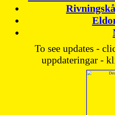
Rivningskå
Eldo
To see updates - cli
uppdateringar - kl