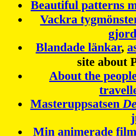
Beautiful patterns
Vackra tygmönster
gjor
Blandade länkar
,
a
site about 
About the peopl
travell
Masteruppsatsen
De
Min animerade fil