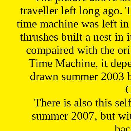
traveller left long ago. 
time machine was left in 
thrushes built a nest in 
compaired with the or
Time Machine, it depe
drawn summer 2003 by
C
There is also this sel
summer 2007, but wit
bac