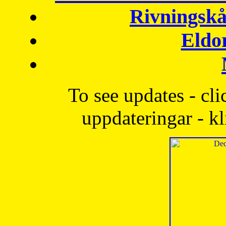
Rivningskå
Eldo
To see updates - cli
uppdateringar - kl