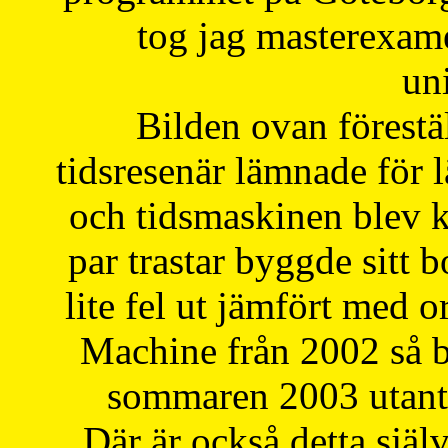
tog jag masterexa
uni
Bilden ovan förestä
tidsresenär lämnade för 
och tidsmaskinen blev k
par trastar byggde sitt b
lite fel ut jämfört med 
Machine från 2002 så be
sommaren 2003 utantil
Där är också detta själ