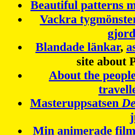
Beautiful patterns
Vackra tygmönster
gjor
Blandade länkar
,
a
site about 
About the peopl
travell
Masteruppsatsen
De
Min animerade fil