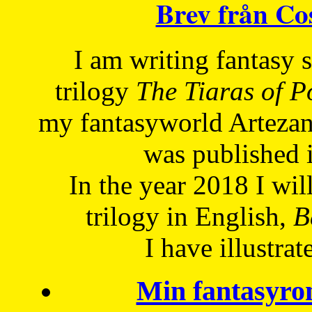
Brev från C
I am writing fantasy
trilogy
The Tiaras of 
my fantasyworld Artezan
was published 
In the year 2018 I will
trilogy in English,
Be
I have
illustrat
Min fantasyro