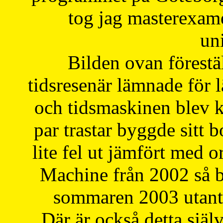
tog jag masterexa
uni
Bilden ovan förestä
tidsresenär lämnade för 
och tidsmaskinen blev k
par trastar byggde sitt b
lite fel ut jämfört med 
Machine från 2002 så be
sommaren 2003 utantil
Där är också detta själ