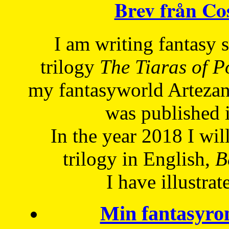
Brev från C
I am writing fantasy
trilogy
The Tiaras of 
my fantasyworld Artezan
was published 
In the year 2018 I will
trilogy in English,
Be
I have
illustrat
Min fantasyro