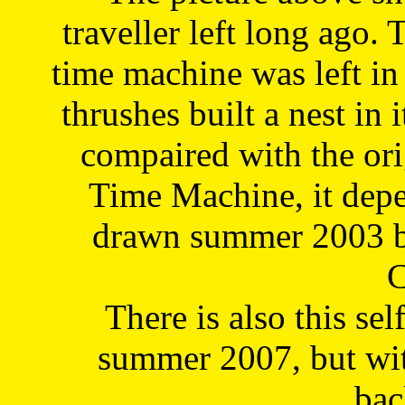
traveller left long ago. 
time machine was left in 
thrushes built a nest in 
compaired with the or
Time Machine, it depe
drawn summer 2003 by
C
There is also this sel
summer 2007, but wit
bac