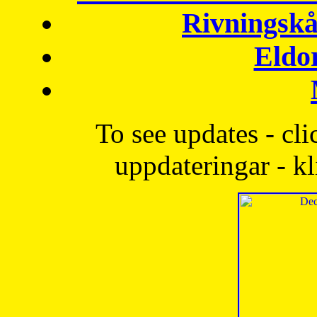
Rivningskå
Eldo
To see updates - cli
uppdateringar - kl