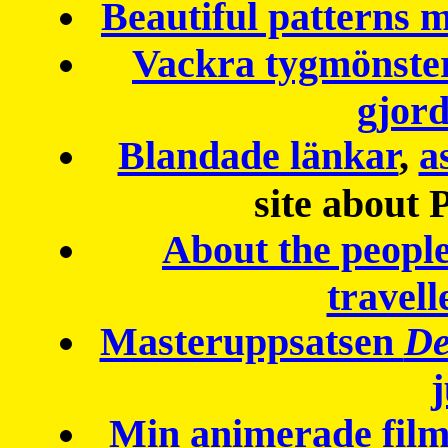
Beautiful patterns
Vackra tygmönster
gjor
Blandade länkar
,
a
site about 
About the peopl
travell
Masteruppsatsen
De
Min animerade fil