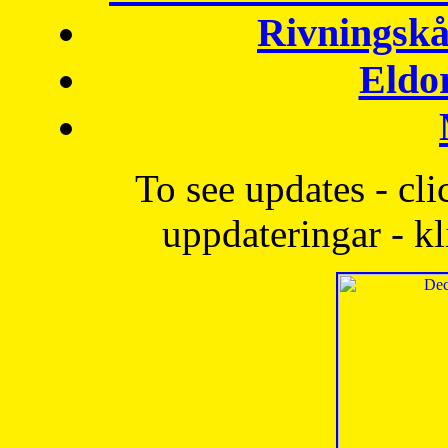
Rivningskå
Eldo
To see updates - cli
uppdateringar - kl