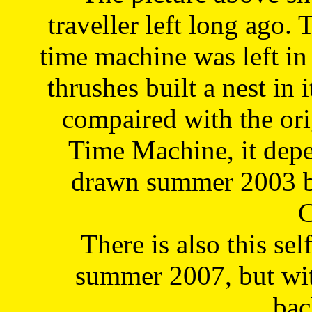
traveller left long ago. 
time machine was left in 
thrushes built a nest in 
compaired with the or
Time Machine, it depe
drawn summer 2003 by
C
There is also this sel
summer 2007, but wit
bac