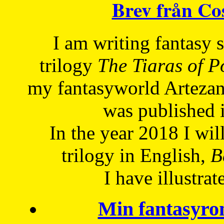
Brev från C
I am writing fantasy
trilogy
The Tiaras of 
my fantasyworld Artezan
was published 
In the year 2018 I will
trilogy in English,
Be
I have
illustrat
Min fantasyro