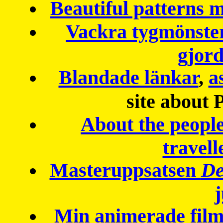
Beautiful patterns
Vackra tygmönster
gjor
Blandade länkar
,
a
site about 
About the peopl
travell
Masteruppsatsen
De
Min animerade fil