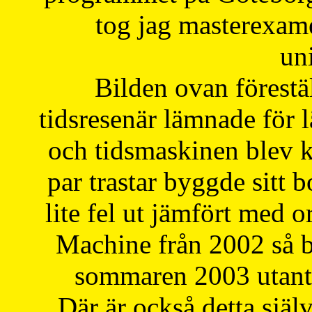
tog jag masterexa
uni
Bilden ovan förestä
tidsresenär lämnade för 
och tidsmaskinen blev k
par trastar byggde sitt b
lite fel ut jämfört med 
Machine från 2002 så be
sommaren 2003 utantil
Där är också detta själ