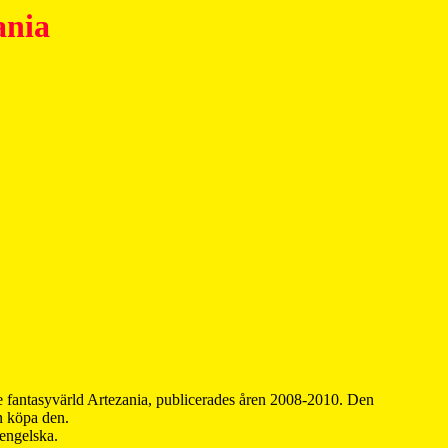
ania
 fantasyvärld Artezania, publicerades åren 2008-2010. Den
an köpa den.
 engelska.