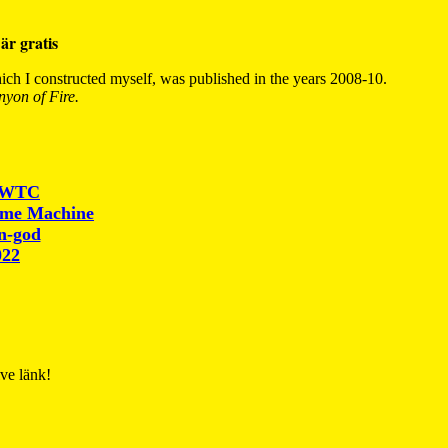
är gratis
ch I constructed myself, was published in the years 2008-10.
yon of Fire.
r WTC
ime Machine
un-god
022
ive länk!