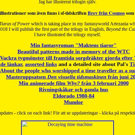
Jag har illustrerat trilogin själv.
illustrationer som även finns i sf-tidskriften
Brev från Cosmos
som 
Tiaras of Power
which is taking place in my fantasyworld Artezania whi
018 I will publish the first part of the trilogy in English,
Beyond the Can
I have
illustrated the trilogy myself.
Min fantasyroman "Maktens tiaror"
Beautiful patterns made in memory of the WTC
Vackra tygmönster till framtida sorgdräkter gjorda efte
de länkar
,
assorted links
and a detailed site about Pal's
T
About the people who worshipped a time traveller as a s
Masteruppsatsen
Den visuella tidsmaskinen
från juni 2
Min animerade film
Why?
från 3 februari 2000
Rivningskåkar och gamla hus
Eldorado 1980-84
Mumlor
pdates - click on each link! För att se uppdateringar - klicka på respekt