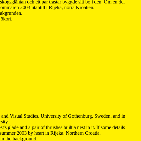
kogsgläntan och ett par trastar byggde sitt bo i den. Om en del
 sommaren 2003 utantill i Rijeka, norra Kroatien.
 bakgrunden.
jökort.
y and Visual Studies, University of Gothenburg, Sweden, and in
sity.
s glade and a pair of thrushes built a nest in it. If some details
 summer 2003 by heart in Rijeka, Northern Croatia
.
n in the background.