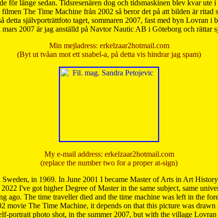
de för länge sedan. Tidsresenären dog och tidsmaskinen blev kvar ute i s
från filmen The Time Machine från 2002 så beror det på att bilden är ritad
å detta självporträttfoto taget, sommaren 2007, fast med byn Lovran i
mars 2007 är jag anställd på Navtor Nautic AB i Göteborg och rättar s
Min mejladress: erkelzaar2hotmail.com
(Byt ut tvåan mot ett snabel-a, på detta vis hindrar jag spam)
My e-mail address: erkelzaar2hotmail.com
(replace the number two for a proper at-sign)
 Sweden, in 1969. In June 2001 I became Master of Arts in Art Histor
 2022 I've got higher Degree of Master in the same subject, same univer
 ago. The time traveller died and the time machine was left in the forest'
02 movie The Time Machine, it depends on that this picture was drawn
self-portrait photo shot, in the summer 2007, but with the village Lovra