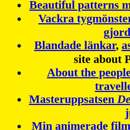
Beautiful patterns
Vackra tygmönster
gjor
Blandade länkar
,
a
site about 
About the peopl
travell
Masteruppsatsen
De
Min animerade fil