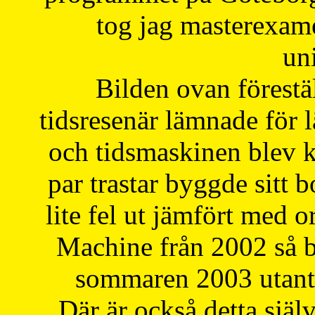
tog jag masterexa
uni
Bilden ovan förestä
tidsresenär lämnade för 
och tidsmaskinen blev k
par trastar byggde sitt b
lite fel ut jämfört med 
Machine från 2002 så be
sommaren 2003 utantil
Där är också detta själ