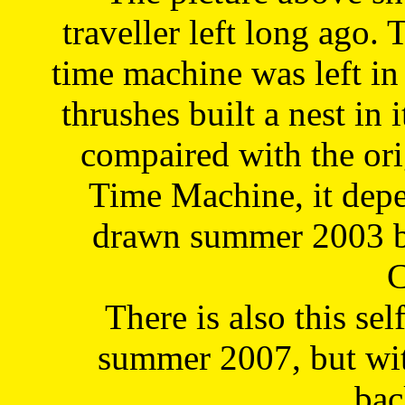
traveller left long ago. 
time machine was left in 
thrushes built a nest in 
compaired with the or
Time Machine, it depe
drawn summer 2003 by
C
There is also this sel
summer 2007, but wit
bac