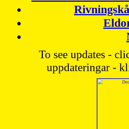
Rivningskå
Eldo
To see updates - cli
uppdateringar - kl