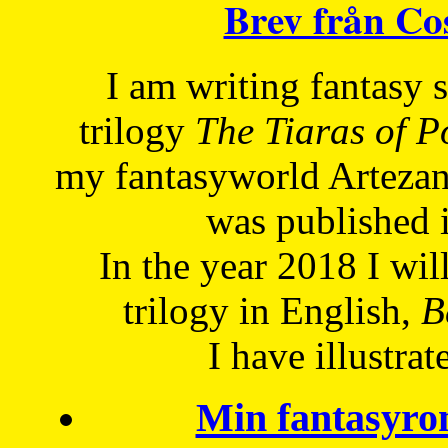
Brev från C
I am writing fantasy
trilogy
The Tiaras of 
my fantasyworld Artezan
was published 
In the year 2018 I will
trilogy in English,
Be
I have
illustrat
Min fantasyro