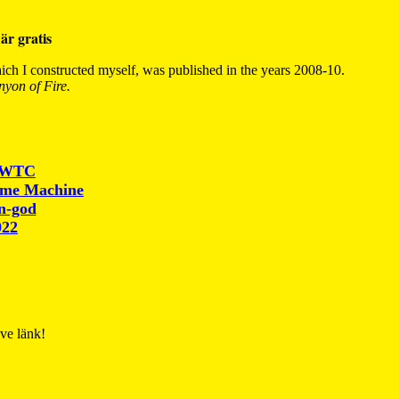
är gratis
ch I constructed myself, was published in the years 2008-10.
yon of Fire.
r WTC
ime Machine
un-god
022
ive länk!