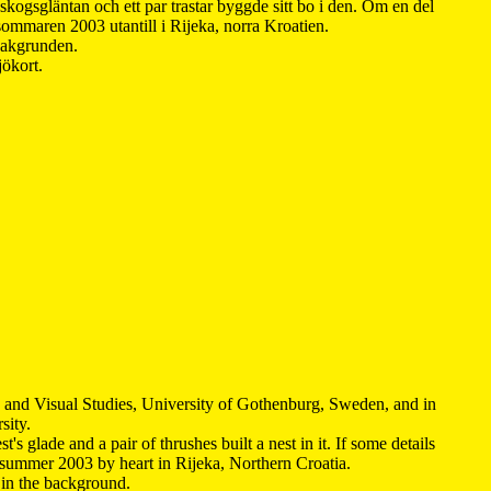
kogsgläntan och ett par trastar byggde sitt bo i den. Om en del
 sommaren 2003 utantill i Rijeka, norra Kroatien.
 bakgrunden.
jökort.
y and Visual Studies, University of Gothenburg, Sweden, and in
sity.
s glade and a pair of thrushes built a nest in it. If some details
 summer 2003 by heart in Rijeka, Northern Croatia
.
n in the background.