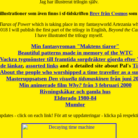
Jag har illustrerat trilogin själv.
illustrationer som även finns i sf-tidskriften
Brev från Cosmos
som 
Tiaras of Power
which is taking place in my fantasyworld Artezania whi
018 I will publish the first part of the trilogy in English,
Beyond the Can
I have
illustrated the trilogy myself.
Min fantasyroman "Maktens tiaror"
Beautiful patterns made in memory of the WTC
Vackra tygmönster till framtida sorgdräkter gjorda efte
de länkar
,
assorted links
and a detailed site about Pal's
T
About the people who worshipped a time traveller as a s
Masteruppsatsen
Den visuella tidsmaskinen
från juni 2
Min animerade film
Why?
från 3 februari 2000
Rivningskåkar och gamla hus
Eldorado 1980-84
Mumlor
pdates - click on each link! För att se uppdateringar - klicka på respekt