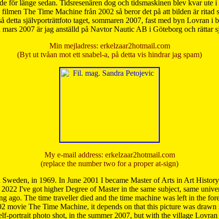
de för länge sedan. Tidsresenären dog och tidsmaskinen blev kvar ute i s
från filmen The Time Machine från 2002 så beror det på att bilden är ritad
å detta självporträttfoto taget, sommaren 2007, fast med byn Lovran i
mars 2007 är jag anställd på Navtor Nautic AB i Göteborg och rättar s
Min mejladress: erkelzaar2hotmail.com
(Byt ut tvåan mot ett snabel-a, på detta vis hindrar jag spam)
My e-mail address: erkelzaar2hotmail.com
(replace the number two for a proper at-sign)
 Sweden, in 1969. In June 2001 I became Master of Arts in Art Histor
 2022 I've got higher Degree of Master in the same subject, same univer
 ago. The time traveller died and the time machine was left in the forest'
02 movie The Time Machine, it depends on that this picture was drawn
self-portrait photo shot, in the summer 2007, but with the village Lovra