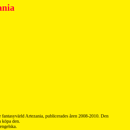
ania
 fantasyvärld Artezania, publicerades åren 2008-2010. Den
an köpa den.
 engelska.