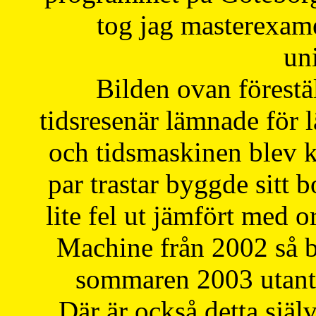
tog jag masterexa
uni
Bilden ovan förestä
tidsresenär lämnade för 
och tidsmaskinen blev k
par trastar byggde sitt b
lite fel ut jämfört med 
Machine från 2002 så be
sommaren 2003 utantil
Där är också detta själ