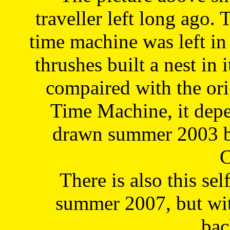
traveller left long ago. 
time machine was left in 
thrushes built a nest in 
compaired with the or
Time Machine, it depe
drawn summer 2003 by
C
There is also this sel
summer 2007, but wit
bac