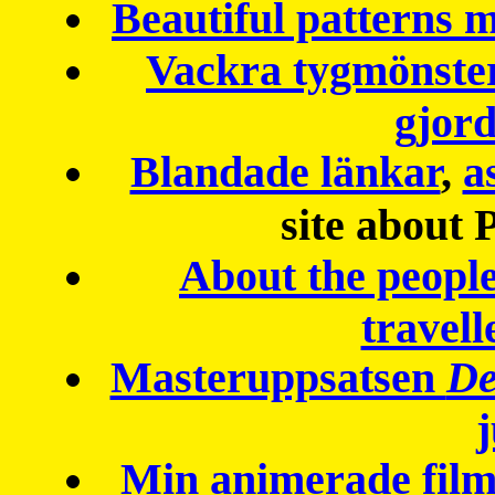
Beautiful patterns
Vackra tygmönster
gjor
Blandade länkar
,
a
site about 
About the peopl
travell
Masteruppsatsen
De
Min animerade fil