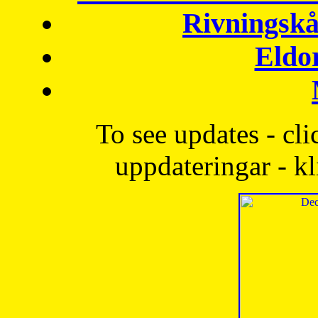
Rivningskå
Eldo
To see updates - cli
uppdateringar - kl