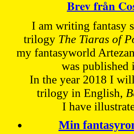
Brev från C
I am writing fantasy
trilogy
The Tiaras of 
my fantasyworld Artezan
was published 
In the year 2018 I will
trilogy in English,
Be
I have
illustrat
Min fantasyro