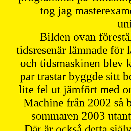
tog jag masterexa
uni
Bilden ovan förestä
tidsresenär lämnade för 
och tidsmaskinen blev k
par trastar byggde sitt b
lite fel ut jämfört med 
Machine från 2002 så be
sommaren 2003 utantil
Där är också detta själ