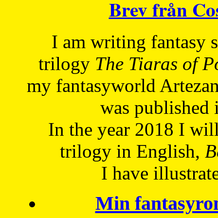
Brev från C
I am writing fantasy
trilogy
The Tiaras of 
my fantasyworld Artezan
was published 
In the year 2018 I will
trilogy in English,
Be
I have
illustrat
Min fantasyro