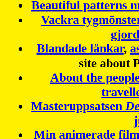
Beautiful patterns
Vackra tygmönster
gjor
Blandade länkar
,
a
site about 
About the peopl
travell
Masteruppsatsen
De
Min animerade fil