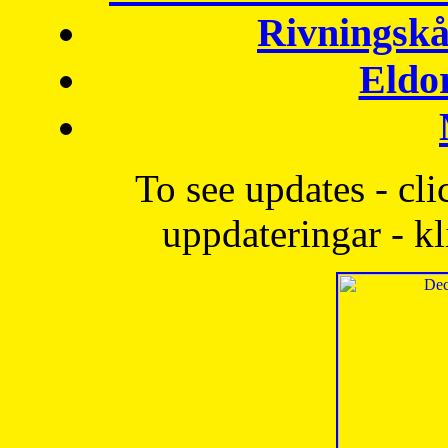
Rivningskå
Eldo
To see updates - cli
uppdateringar - kl