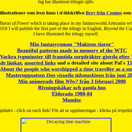
Jag har illustrerat trilogin själv.
illustrationer som även finns i sf-tidskriften
Brev från Cosmos
som 
Tiaras of Power
which is taking place in my fantasyworld Artezania whi
018 I will publish the first part of the trilogy in English,
Beyond the Can
I have
illustrated the trilogy myself.
Min fantasyroman "Maktens tiaror"
Beautiful patterns made in memory of the WTC
Vackra tygmönster till framtida sorgdräkter gjorda efte
de länkar
,
assorted links
and a detailed site about Pal's
T
About the people who worshipped a time traveller as a s
Masteruppsatsen
Den visuella tidsmaskinen
från juni 2
Min animerade film
Why?
från 3 februari 2000
Rivningskåkar och gamla hus
Eldorado 1980-84
Mumlor
pdates - click on each link! För att se uppdateringar - klicka på respekt