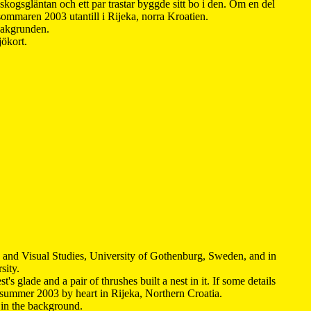
kogsgläntan och ett par trastar byggde sitt bo i den. Om en del
 sommaren 2003 utantill i Rijeka, norra Kroatien.
 bakgrunden.
jökort.
y and Visual Studies, University of Gothenburg, Sweden, and in
sity.
s glade and a pair of thrushes built a nest in it. If some details
 summer 2003 by heart in Rijeka, Northern Croatia
.
n in the background.