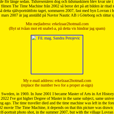
de för länge sedan. Tidsresenären dog och tidsmaskinen blev kvar ute i s
från filmen The Time Machine från 2002 så beror det på att bilden är ritad
å detta självporträttfoto taget, sommaren 2007, fast med byn Lovran i
mars 2007 är jag anställd på Navtor Nautic AB i Göteborg och rättar s
Min mejladress: erkelzaar2hotmail.com
(Byt ut tvåan mot ett snabel-a, på detta vis hindrar jag spam)
My e-mail address: erkelzaar2hotmail.com
(replace the number two for a proper at-sign)
 Sweden, in 1969. In June 2001 I became Master of Arts in Art Histor
 2022 I've got higher Degree of Master in the same subject, same univer
 ago. The time traveller died and the time machine was left in the forest'
02 movie The Time Machine, it depends on that this picture was drawn
self-portrait photo shot, in the summer 2007, but with the village Lovra