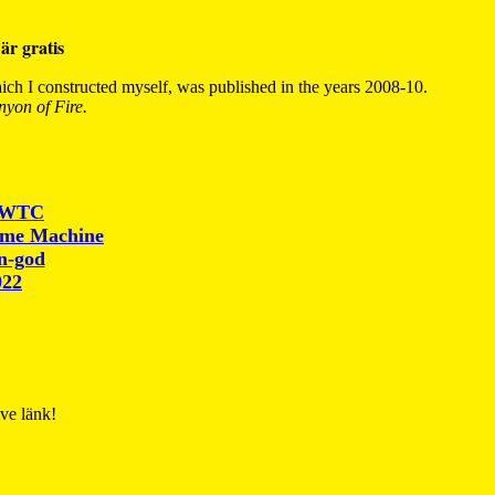
är gratis
ch I constructed myself, was published in the years 2008-10.
yon of Fire.
r WTC
ime Machine
un-god
022
ive länk!