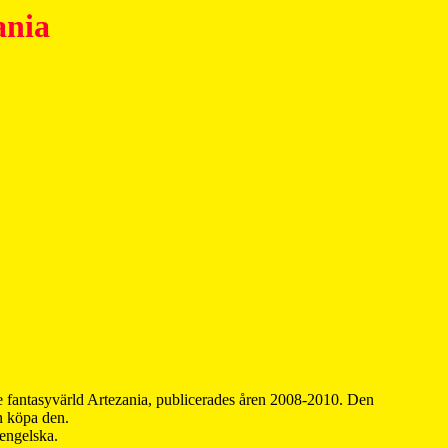
ania
 fantasyvärld Artezania, publicerades åren 2008-2010. Den
an köpa den.
 engelska.