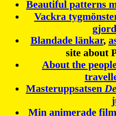
Beautiful patterns
Vackra tygmönster
gjor
Blandade länkar
,
a
site about 
About the peopl
travell
Masteruppsatsen
De
Min animerade fil