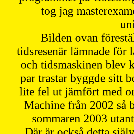
tog jag masterexa
uni
Bilden ovan förestä
tidsresenär lämnade för 
och tidsmaskinen blev k
par trastar byggde sitt b
lite fel ut jämfört med 
Machine från 2002 så be
sommaren 2003 utantil
Där är också detta själ