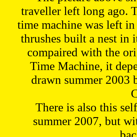
traveller left long ago. 
time machine was left in 
thrushes built a nest in 
compaired with the or
Time Machine, it depe
drawn summer 2003 by
C
There is also this sel
summer 2007, but wit
bac