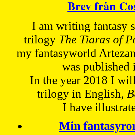
Brev från C
I am writing fantasy
trilogy
The Tiaras of 
my fantasyworld Artezan
was published 
In the year 2018 I will
trilogy in English,
Be
I have
illustrat
Min fantasyro