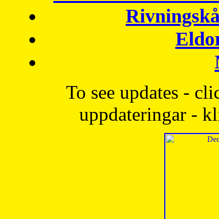
Rivningskå
Eldo
To see updates - cli
uppdateringar - kl